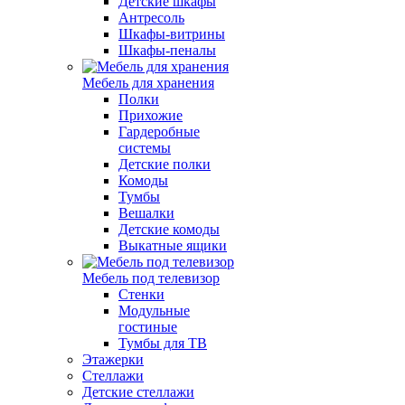
Детские шкафы
Антресоль
Шкафы-витрины
Шкафы-пеналы
Мебель для хранения
Полки
Прихожие
Гардеробные
системы
Детские полки
Комоды
Тумбы
Вешалки
Детские комоды
Выкатные ящики
Мебель под телевизор
Стенки
Модульные
гостиные
Тумбы для ТВ
Этажерки
Стеллажи
Детские стеллажи