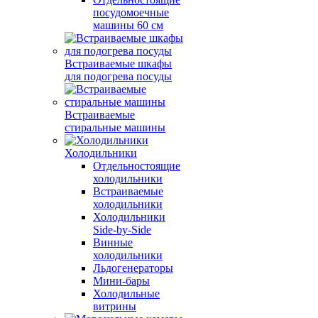
посудомоечные
машины 60 см
Встраиваемые шкафы
для подогрева посуды
Встраиваемые
стиральные машины
Холодильники
Отдельностоящие
холодильники
Встраиваемые
холодильники
Холодильники
Side-by-Side
Винные
холодильники
Льдогенераторы
Мини-бары
Холодильные
витрины