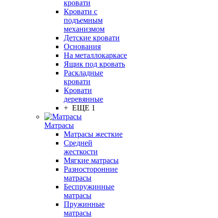
кровати
Кровати с
подъемным
механизмом
Детские кровати
Основания
На металлокаркасе
Ящик под кровать
Раскладные
кровати
Кровати
деревянные
+ ЕЩЕ 1
Матрасы
Матрасы жесткие
Средней
жесткости
Мягкие матрасы
Разносторонние
матрасы
Беспружинные
матрасы
Пружинные
матрасы