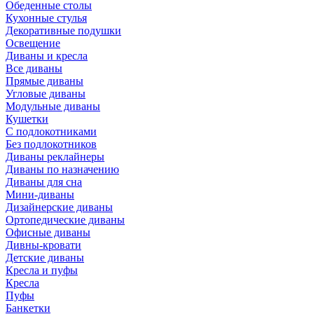
Обеденные столы
Кухонные стулья
Декоративные подушки
Освещение
Диваны и кресла
Все диваны
Прямые диваны
Угловые диваны
Модульные диваны
Кушетки
С подлокотниками
Без подлокотников
Диваны реклайнеры
Диваны по назначению
Диваны для сна
Мини-диваны
Дизайнерские диваны
Ортопедические диваны
Офисные диваны
Дивны-кровати
Детские диваны
Кресла и пуфы
Кресла
Пуфы
Банкетки