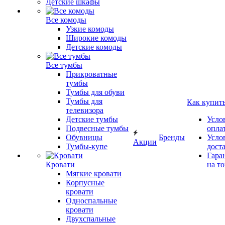
Детские шкафы
Все комоды
Узкие комоды
Широкие комоды
Детские комоды
Все тумбы
Прикроватные
тумбы
Тумбы для обуви
Тумбы для
Как купит
телевизора
Детские тумбы
Усло
Подвесные тумбы
опла
Обувницы
Бренды
Усло
Акции
Тумбы-купе
дост
Гара
Кровати
на т
Мягкие кровати
Корпусные
кровати
Односпальные
кровати
Двухспальные