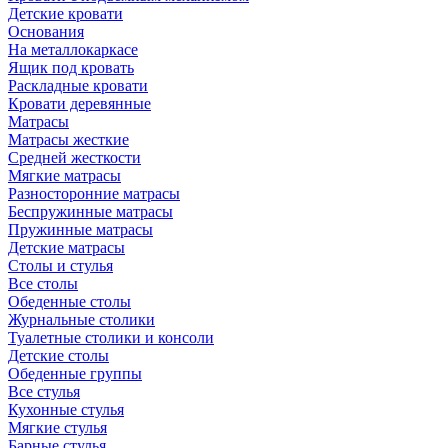
Детские кровати
Основания
На металлокаркасе
Ящик под кровать
Раскладные кровати
Кровати деревянные
Матрасы
Матрасы жесткие
Средней жесткости
Мягкие матрасы
Разносторонние матрасы
Беспружинные матрасы
Пружинные матрасы
Детские матрасы
Столы и стулья
Все столы
Обеденные столы
Журнальные столики
Туалетные столики и консоли
Детские столы
Обеденные группы
Все стулья
Кухонные стулья
Мягкие стулья
Барные стулья