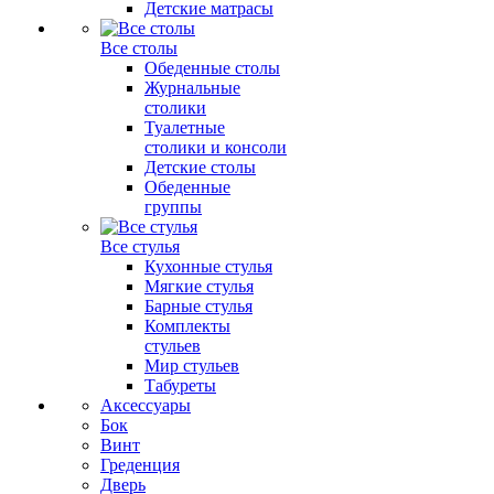
Детские матрасы
Все столы
Обеденные столы
Журнальные
столики
Туалетные
столики и консоли
Детские столы
Обеденные
группы
Все стулья
Кухонные стулья
Мягкие стулья
Барные стулья
Комплекты
стульев
Мир стульев
Табуреты
Аксессуары
Бок
Винт
Греденция
Дверь