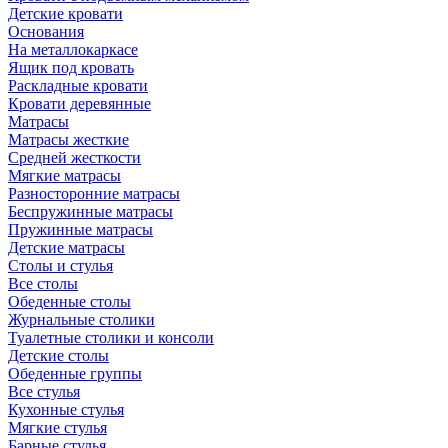
Детские кровати
Основания
На металлокаркасе
Ящик под кровать
Раскладные кровати
Кровати деревянные
Матрасы
Матрасы жесткие
Средней жесткости
Мягкие матрасы
Разносторонние матрасы
Беспружинные матрасы
Пружинные матрасы
Детские матрасы
Столы и стулья
Все столы
Обеденные столы
Журнальные столики
Туалетные столики и консоли
Детские столы
Обеденные группы
Все стулья
Кухонные стулья
Мягкие стулья
Барные стулья