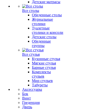
Детские матрасы
Все столы
Обеденные столы
Журнальные
столики
Туалетные
столики и консоли
Детские столы
Обеденные
группы
Все стулья
Кухонные стулья
Мягкие стулья
Барные стулья
Комплекты
стульев
Мир стульев
Табуреты
Аксессуары
Бок
Винт
Греденция
Дверь