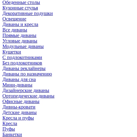
Обеденные столы
Кухонные стулья
Декоративные подушки
Освещение
Диваны и кресла
Все диваны
Прямые диваны
Угловые диваны
Модульные диваны
Кушетки
С подлокотниками
Без подлокотников
Диваны реклайнеры
Диваны по назначению
Диваны для сна
Мини-диваны
Дизайнерские диваны
Ортопедические диваны
Офисные диваны
Дивны-кровати
Детские диваны
Кресла и пуфы
Кресла
Пуфы
Банкетки