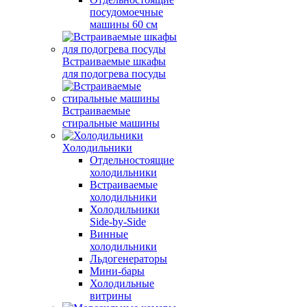
посудомоечные
машины 60 см
Встраиваемые шкафы
для подогрева посуды
Встраиваемые
стиральные машины
Холодильники
Отдельностоящие
холодильники
Встраиваемые
холодильники
Холодильники
Side-by-Side
Винные
холодильники
Льдогенераторы
Мини-бары
Холодильные
витрины