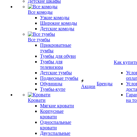
Детские шкафы
Все комоды
Узкие комоды
Широкие комоды
Детские комоды
Все тумбы
Прикроватные
тумбы
Тумбы для обуви
Тумбы для
Как купит
телевизора
Детские тумбы
Усло
Подвесные тумбы
опла
Обувницы
Бренды
Усло
Акции
Тумбы-купе
дост
Гара
Кровати
на т
Мягкие кровати
Корпусные
кровати
Односпальные
кровати
Двухспальные