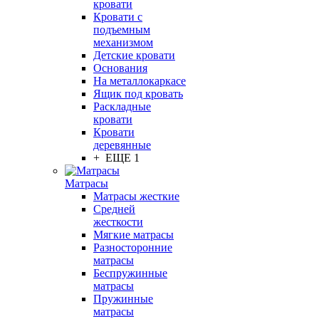
кровати
Кровати с
подъемным
механизмом
Детские кровати
Основания
На металлокаркасе
Ящик под кровать
Раскладные
кровати
Кровати
деревянные
+ ЕЩЕ 1
Матрасы
Матрасы жесткие
Средней
жесткости
Мягкие матрасы
Разносторонние
матрасы
Беспружинные
матрасы
Пружинные
матрасы