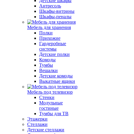
Детские шкафы
Антресоль
Шкафы-витрины
Шкафы-пеналы
Мебель для хранения
Полки
Прихожие
Гардеробные
системы
Детские полки
Комоды
Тумбы
Вешалки
Детские комоды
Выкатные ящики
Мебель под телевизор
Стенки
Модульные
гостиные
Тумбы для ТВ
Этажерки
Стеллажи
Детские стеллажи