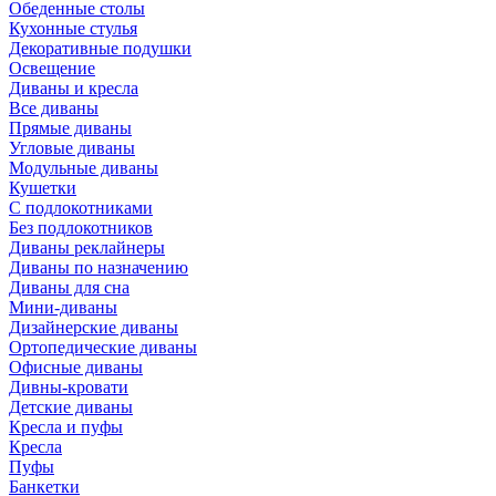
Обеденные столы
Кухонные стулья
Декоративные подушки
Освещение
Диваны и кресла
Все диваны
Прямые диваны
Угловые диваны
Модульные диваны
Кушетки
С подлокотниками
Без подлокотников
Диваны реклайнеры
Диваны по назначению
Диваны для сна
Мини-диваны
Дизайнерские диваны
Ортопедические диваны
Офисные диваны
Дивны-кровати
Детские диваны
Кресла и пуфы
Кресла
Пуфы
Банкетки