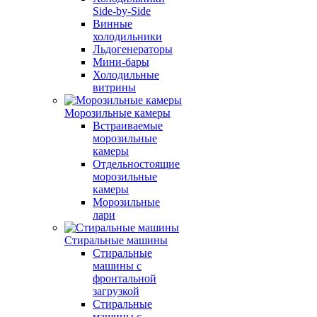
Side-by-Side
Винные
холодильники
Льдогенераторы
Мини-бары
Холодильные
витрины
Морозильные камеры
Встраиваемые
морозильные
камеры
Отдельностоящие
морозильные
камеры
Морозильные
лари
Стиральные машины
Стиральные
машины с
фронтальной
загрузкой
Стиральные
машины с