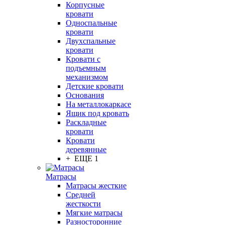
Корпусные
кровати
Односпальные
кровати
Двухспальные
кровати
Кровати с
подъемным
механизмом
Детские кровати
Основания
На металлокаркасе
Ящик под кровать
Раскладные
кровати
Кровати
деревянные
+ ЕЩЕ 1
Матрасы
Матрасы жесткие
Средней
жесткости
Мягкие матрасы
Разносторонние