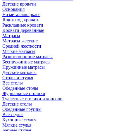
Детские кровати
Основания
На металлокаркасе
Ящик под кровать
Раскладные кровати
Кровати деревянные
Матрасы
Матрасы жесткие
Средней жесткости
Мягкие матрасы
Разносторонние матрасы
Беспружинные матрасы
Пружинные матрасы
Детские матрасы
Столы и стулья
Все столы
Обеденные столы
Журнальные столики
Туалетные столики и консоли
Детские столы
Обеденные группы
Все стулья
Кухонные стулья
Мягкие стулья
Барные стулья