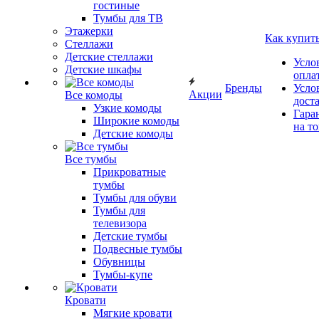
гостиные
Тумбы для ТВ
Этажерки
Как купит
Стеллажи
Детские стеллажи
Усло
Детские шкафы
опла
Бренды
Усло
Акции
Все комоды
дост
Узкие комоды
Гара
Широкие комоды
на т
Детские комоды
Все тумбы
Прикроватные
тумбы
Тумбы для обуви
Тумбы для
телевизора
Детские тумбы
Подвесные тумбы
Обувницы
Тумбы-купе
Кровати
Мягкие кровати