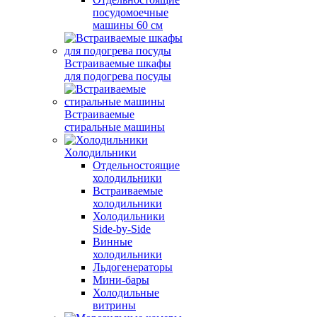
посудомоечные
машины 60 см
Встраиваемые шкафы
для подогрева посуды
Встраиваемые
стиральные машины
Холодильники
Отдельностоящие
холодильники
Встраиваемые
холодильники
Холодильники
Side-by-Side
Винные
холодильники
Льдогенераторы
Мини-бары
Холодильные
витрины