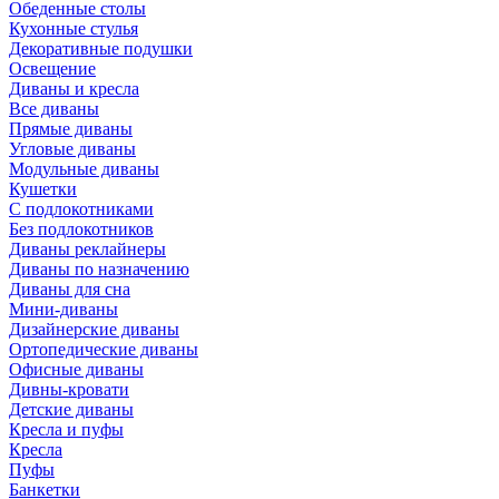
Обеденные столы
Кухонные стулья
Декоративные подушки
Освещение
Диваны и кресла
Все диваны
Прямые диваны
Угловые диваны
Модульные диваны
Кушетки
С подлокотниками
Без подлокотников
Диваны реклайнеры
Диваны по назначению
Диваны для сна
Мини-диваны
Дизайнерские диваны
Ортопедические диваны
Офисные диваны
Дивны-кровати
Детские диваны
Кресла и пуфы
Кресла
Пуфы
Банкетки