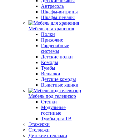
Детские шкафы
Антресоль
Шкафы-витрины
Шкафы-пеналы
Мебель для хранения
Полки
Прихожие
Гардеробные
системы
Детские полки
Комоды
Тумбы
Вешалки
Детские комоды
Выкатные ящики
Мебель под телевизор
Стенки
Модульные
гостиные
Тумбы для ТВ
Этажерки
Стеллажи
Детские стеллажи