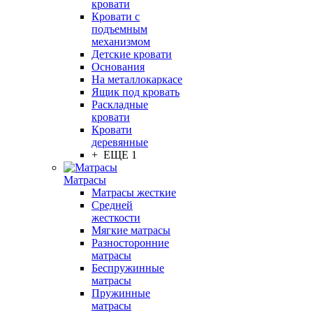
кровати
Кровати с
подъемным
механизмом
Детские кровати
Основания
На металлокаркасе
Ящик под кровать
Раскладные
кровати
Кровати
деревянные
+ ЕЩЕ 1
Матрасы
Матрасы жесткие
Средней
жесткости
Мягкие матрасы
Разносторонние
матрасы
Беспружинные
матрасы
Пружинные
матрасы