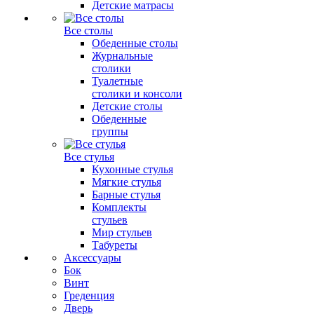
Детские матрасы
Все столы
Обеденные столы
Журнальные
столики
Туалетные
столики и консоли
Детские столы
Обеденные
группы
Все стулья
Кухонные стулья
Мягкие стулья
Барные стулья
Комплекты
стульев
Мир стульев
Табуреты
Аксессуары
Бок
Винт
Греденция
Дверь