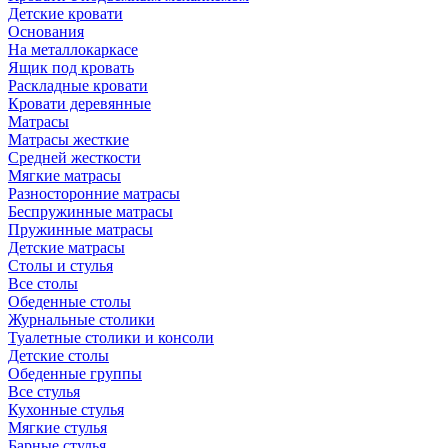
Детские кровати
Основания
На металлокаркасе
Ящик под кровать
Раскладные кровати
Кровати деревянные
Матрасы
Матрасы жесткие
Средней жесткости
Мягкие матрасы
Разносторонние матрасы
Беспружинные матрасы
Пружинные матрасы
Детские матрасы
Столы и стулья
Все столы
Обеденные столы
Журнальные столики
Туалетные столики и консоли
Детские столы
Обеденные группы
Все стулья
Кухонные стулья
Мягкие стулья
Барные стулья