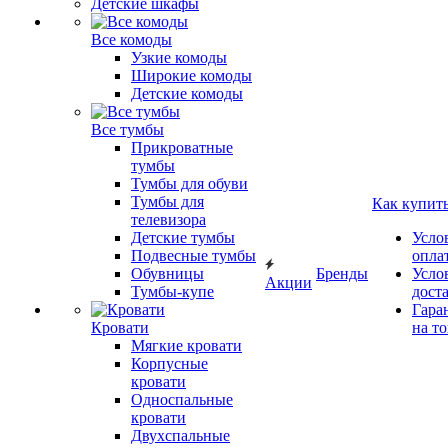
Детские шкафы
Все комоды
Узкие комоды
Широкие комоды
Детские комоды
Все тумбы
Прикроватные
тумбы
Тумбы для обуви
Тумбы для
Как купит
телевизора
Детские тумбы
Усло
Подвесные тумбы
опла
Обувницы
Бренды
Усло
Акции
Тумбы-купе
дост
Гара
Кровати
на т
Мягкие кровати
Корпусные
кровати
Односпальные
кровати
Двухспальные