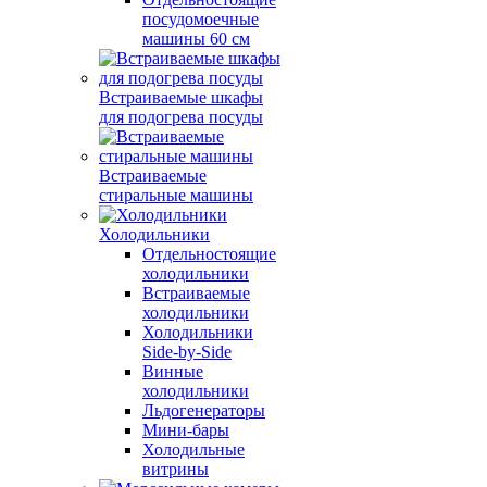
посудомоечные
машины 60 см
Встраиваемые шкафы
для подогрева посуды
Встраиваемые
стиральные машины
Холодильники
Отдельностоящие
холодильники
Встраиваемые
холодильники
Холодильники
Side-by-Side
Винные
холодильники
Льдогенераторы
Мини-бары
Холодильные
витрины