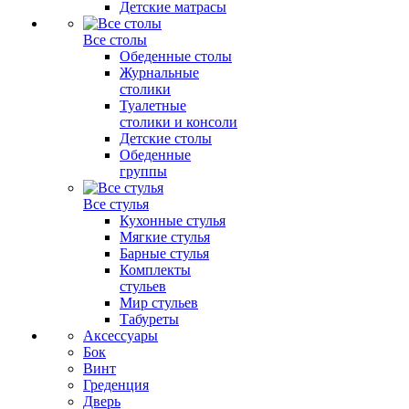
Детские матрасы
Все столы
Обеденные столы
Журнальные
столики
Туалетные
столики и консоли
Детские столы
Обеденные
группы
Все стулья
Кухонные стулья
Мягкие стулья
Барные стулья
Комплекты
стульев
Мир стульев
Табуреты
Аксессуары
Бок
Винт
Греденция
Дверь