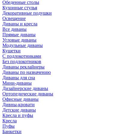
Обеденные столы
Кухонные стулья
Декоративные подушки
Освещение
Диваны и кресла
Все диваны
Прямые диваны
Угловые диваны
Модульные диваны
Кушетки
С подлокотниками
Без подлокотников
Диваны реклайнеры
Диваны по назначению
Диваны для сна
Мини-диваны
Дизайнерские диваны
Ортопедические диваны
Офисные диваны
Дивны-кровати
Детские диваны
Кресла и пуфы
Кресла
Пуфы
Банкетки