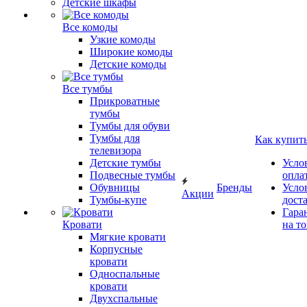
Детские шкафы
Все комоды
Узкие комоды
Широкие комоды
Детские комоды
Все тумбы
Прикроватные
тумбы
Тумбы для обуви
Тумбы для
Как купит
телевизора
Детские тумбы
Усло
Подвесные тумбы
опла
Обувницы
Бренды
Усло
Акции
Тумбы-купе
дост
Гара
Кровати
на т
Мягкие кровати
Корпусные
кровати
Односпальные
кровати
Двухспальные