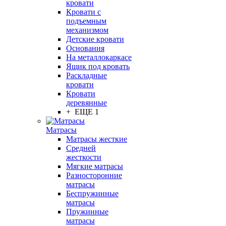
кровати
Кровати с
подъемным
механизмом
Детские кровати
Основания
На металлокаркасе
Ящик под кровать
Раскладные
кровати
Кровати
деревянные
+ ЕЩЕ 1
Матрасы
Матрасы жесткие
Средней
жесткости
Мягкие матрасы
Разносторонние
матрасы
Беспружинные
матрасы
Пружинные
матрасы