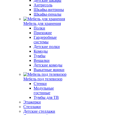
Детские шкафы
Антресоль
Шкафы-витрины
Шкафы-пеналы
Мебель для хранения
Полки
Прихожие
Гардеробные
системы
Детские полки
Комоды
Тумбы
Вешалки
Детские комоды
Выкатные ящики
Мебель под телевизор
Стенки
Модульные
гостиные
Тумбы для ТВ
Этажерки
Стеллажи
Детские стеллажи