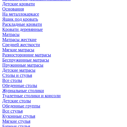
Детские кровати
Основания
На металлокаркасе
Ящик под кровать
Раскладные кровати
Кровати деревянные
Матрасы
Матрасы жесткие
Средней жесткости
Мягкие матрасы
Разносторонние матрасы
Беспружинные матрасы
Пружинные матрасы
Детские матрасы
Столы и стулья
Все столы
Обеденные столы
Журнальные столики
Туалетные столики и консоли
Детские столы
Обеденные группы
Все стулья
Кухонные стулья
Мягкие стулья
Барные стулья