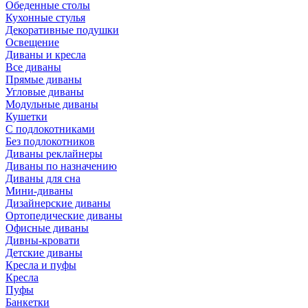
Обеденные столы
Кухонные стулья
Декоративные подушки
Освещение
Диваны и кресла
Все диваны
Прямые диваны
Угловые диваны
Модульные диваны
Кушетки
С подлокотниками
Без подлокотников
Диваны реклайнеры
Диваны по назначению
Диваны для сна
Мини-диваны
Дизайнерские диваны
Ортопедические диваны
Офисные диваны
Дивны-кровати
Детские диваны
Кресла и пуфы
Кресла
Пуфы
Банкетки