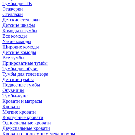
Тумбы для ТВ
Этажерки
Стеллажи
Детские стеллажи
Детские шкафы
Комоды и тумбы
Все комоды
Узкие комоды
Широкие комоды
Детские комоды
Все тумбы
Прикроватные тумбы
Тумбы для обуви
Тумбы для телевизора
Детские тумбы
Подвесные тумбы
Обувницы
Тумбы-купе
Кровати и матрасы
Кровати
Мягкие кровати
Корпусные кровати
Односпальные кровати
Двухспальные кровати
Кровати с подъемным механизмом