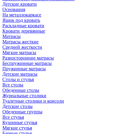
Детские кровати
Основания
На металлокаркасе
Ящик под кровать
Раскладные кровати
Кровати деревянные
Матрасы
Матрасы жесткие
Средней жесткости
Мягкие матрасы
Разносторонние матрасы
Беспружинные матрасы
Пружинные матрасы
Детские матрасы
Столы и стулья
Все столы
Обеденные столы
Журнальные столики
Туалетные столики и консоли
Детские столы
Обеденные группы
Все стулья
Кухонные стулья
Мягкие стулья
Барные стулья