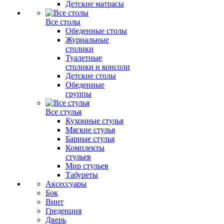
Детские матрасы
Все столы
Обеденные столы
Журнальные
столики
Туалетные
столики и консоли
Детские столы
Обеденные
группы
Все стулья
Кухонные стулья
Мягкие стулья
Барные стулья
Комплекты
стульев
Мир стульев
Табуреты
Аксессуары
Бок
Винт
Греденция
Дверь