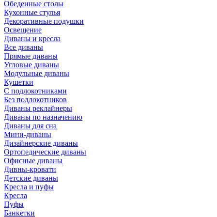
Обеденные столы
Кухонные стулья
Декоративные подушки
Освещение
Диваны и кресла
Все диваны
Прямые диваны
Угловые диваны
Модульные диваны
Кушетки
С подлокотниками
Без подлокотников
Диваны реклайнеры
Диваны по назначению
Диваны для сна
Мини-диваны
Дизайнерские диваны
Ортопедические диваны
Офисные диваны
Дивны-кровати
Детские диваны
Кресла и пуфы
Кресла
Пуфы
Банкетки