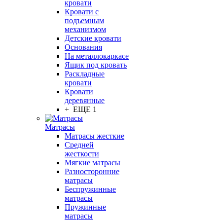
кровати
Кровати с
подъемным
механизмом
Детские кровати
Основания
На металлокаркасе
Ящик под кровать
Раскладные
кровати
Кровати
деревянные
+ ЕЩЕ 1
Матрасы
Матрасы жесткие
Средней
жесткости
Мягкие матрасы
Разносторонние
матрасы
Беспружинные
матрасы
Пружинные
матрасы