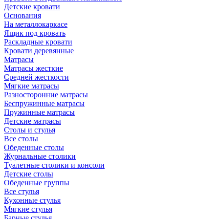
Детские кровати
Основания
На металлокаркасе
Ящик под кровать
Раскладные кровати
Кровати деревянные
Матрасы
Матрасы жесткие
Средней жесткости
Мягкие матрасы
Разносторонние матрасы
Беспружинные матрасы
Пружинные матрасы
Детские матрасы
Столы и стулья
Все столы
Обеденные столы
Журнальные столики
Туалетные столики и консоли
Детские столы
Обеденные группы
Все стулья
Кухонные стулья
Мягкие стулья
Барные стулья