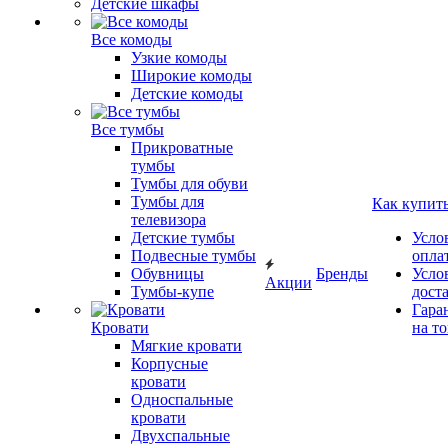
Детские шкафы
Все комоды
Узкие комоды
Широкие комоды
Детские комоды
Все тумбы
Прикроватные
тумбы
Тумбы для обуви
Тумбы для
Как купит
телевизора
Детские тумбы
Усло
Подвесные тумбы
опла
Обувницы
Бренды
Усло
Акции
Тумбы-купе
дост
Гара
Кровати
на т
Мягкие кровати
Корпусные
кровати
Односпальные
кровати
Двухспальные