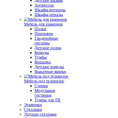
Детские шкафы
Антресоль
Шкафы-витрины
Шкафы-пеналы
Мебель для хранения
Полки
Прихожие
Гардеробные
системы
Детские полки
Комоды
Тумбы
Вешалки
Детские комоды
Выкатные ящики
Мебель под телевизор
Стенки
Модульные
гостиные
Тумбы для ТВ
Этажерки
Стеллажи
Детские стеллажи