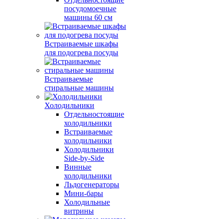
посудомоечные
машины 60 см
Встраиваемые шкафы
для подогрева посуды
Встраиваемые
стиральные машины
Холодильники
Отдельностоящие
холодильники
Встраиваемые
холодильники
Холодильники
Side-by-Side
Винные
холодильники
Льдогенераторы
Мини-бары
Холодильные
витрины