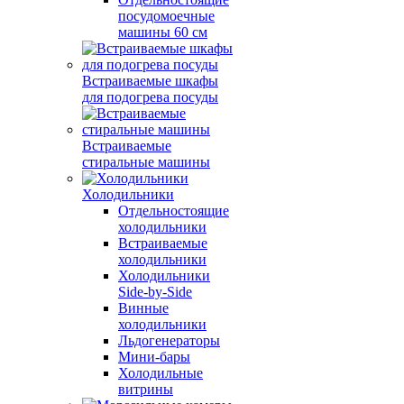
посудомоечные
машины 60 см
Встраиваемые шкафы
для подогрева посуды
Встраиваемые
стиральные машины
Холодильники
Отдельностоящие
холодильники
Встраиваемые
холодильники
Холодильники
Side-by-Side
Винные
холодильники
Льдогенераторы
Мини-бары
Холодильные
витрины