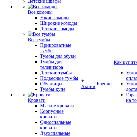
Детские шкафы
Все комоды
Узкие комоды
Широкие комоды
Детские комоды
Все тумбы
Прикроватные
тумбы
Тумбы для обуви
Тумбы для
Как купит
телевизора
Детские тумбы
Усло
Подвесные тумбы
опла
Обувницы
Бренды
Усло
Акции
Тумбы-купе
дост
Гара
Кровати
на т
Мягкие кровати
Корпусные
кровати
Односпальные
кровати
Двухспальные