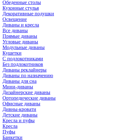
Обеденные столы
Кухонные стулья
Декоративные подушки
Освещение
Диваны и кресла
Все диваны
Прямые диваны
Угловые диваны
Модульные диваны
Кушетки
С подлокотниками
Без подлокотников
Диваны реклайнеры
Диваны по назначению
Диваны для сна
Мини-диваны
Дизайнерские диваны
Ортопедические диваны
Офисные диваны
Дивны-кровати
Детские диваны
Кресла и пуфы
Кресла
Пуфы
Банкетки