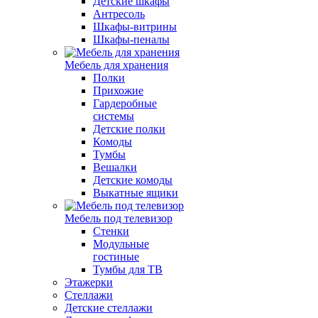
Детские шкафы
Антресоль
Шкафы-витрины
Шкафы-пеналы
Мебель для хранения
Полки
Прихожие
Гардеробные
системы
Детские полки
Комоды
Тумбы
Вешалки
Детские комоды
Выкатные ящики
Мебель под телевизор
Стенки
Модульные
гостиные
Тумбы для ТВ
Этажерки
Стеллажи
Детские стеллажи