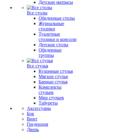
Детские матрасы
Все столы
Обеденные столы
Журнальные
столики
Туалетные
столики и консоли
Детские столы
Обеденные
группы
Все стулья
Кухонные стулья
Мягкие стулья
Барные стулья
Комплекты
стульев
Мир стульев
Табуреты
Аксессуары
Бок
Винт
Греденция
Дверь