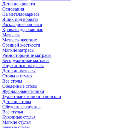
Детские кровати
Основания
На металлокаркасе
Ящик под кровать
Раскладные кровати
Кровати деревянные
Матрасы
Матрасы жесткие
Средней жесткости
Мягкие матрасы
Разносторонние матрасы
Беспружинные матрасы
Пружинные матрасы
Детские матрасы
Столы и стулья
Все столы
Обеденные столы
Журнальные столики
Туалетные столики и консоли
Детские столы
Обеденные группы
Все стулья
Кухонные стулья
Мягкие стулья
Барные стулья