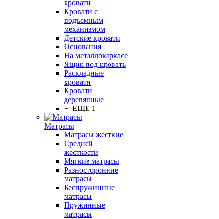
кровати
Кровати с
подъемным
механизмом
Детские кровати
Основания
На металлокаркасе
Ящик под кровать
Раскладные
кровати
Кровати
деревянные
+ ЕЩЕ 1
Матрасы
Матрасы жесткие
Средней
жесткости
Мягкие матрасы
Разносторонние
матрасы
Беспружинные
матрасы
Пружинные
матрасы