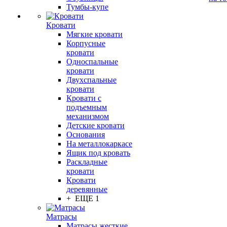
Тумбы-купе
Кровати
Мягкие кровати
Корпусные
кровати
Односпальные
кровати
Двухспальные
кровати
Кровати с
подъемным
механизмом
Детские кровати
Основания
На металлокаркасе
Ящик под кровать
Раскладные
кровати
Кровати
деревянные
+ ЕЩЕ 1
Матрасы
Матрасы жесткие