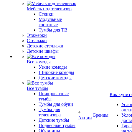
Мебель под телевизор
Стенки
Модульные
гостиные
Тумбы для ТВ
Этажерки
Стеллажи
Детские стеллажи
Детские шкафы
Все комоды
Узкие комоды
Широкие комоды
Детские комоды
Все тумбы
Прикроватные
Как купит
тумбы
Тумбы для обуви
Усло
Тумбы для
опла
телевизора
Бренды
Усло
Акции
Детские тумбы
дост
Подвесные тумбы
Гара
Обувницы
на т