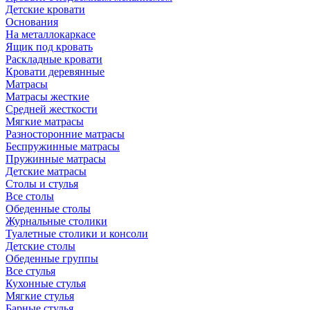
Детские кровати
Основания
На металлокаркасе
Ящик под кровать
Раскладные кровати
Кровати деревянные
Матрасы
Матрасы жесткие
Средней жесткости
Мягкие матрасы
Разносторонние матрасы
Беспружинные матрасы
Пружинные матрасы
Детские матрасы
Столы и стулья
Все столы
Обеденные столы
Журнальные столики
Туалетные столики и консоли
Детские столы
Обеденные группы
Все стулья
Кухонные стулья
Мягкие стулья
Барные стулья