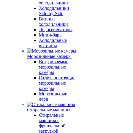
холодильники
Холодильники
Side-by-Side
Винные
холодильники
Льдогенераторы
Мини-бары
Холодильные
витрины
Морозильные камеры
Встраиваемые
морозильные
камеры
Отдельностоящие
морозильные
камеры
Морозильные
лари
Стиральные машины
Стиральные
машины с
фронтальной
загрузкой