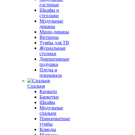
гостиные
Шкафы и
стеллажи
Модульные
диваны
Мини-диваны
Витрины
Тумбы для ТВ
Журнальные
столики
Декоративные
подушки
Пледы и
покрывала
Спальня
Кровати
Банкетки
Шкафы
Модульные
спальни
Прикроватные
тумбы
Комоды
Матрасы