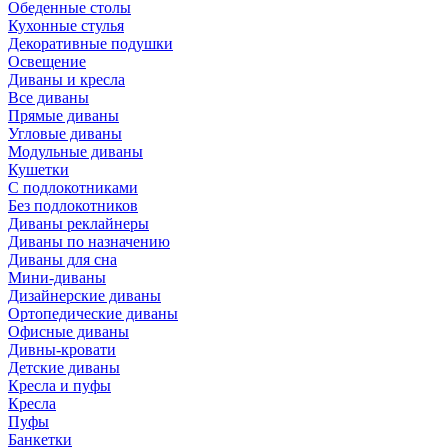
Обеденные столы
Кухонные стулья
Декоративные подушки
Освещение
Диваны и кресла
Все диваны
Прямые диваны
Угловые диваны
Модульные диваны
Кушетки
С подлокотниками
Без подлокотников
Диваны реклайнеры
Диваны по назначению
Диваны для сна
Мини-диваны
Дизайнерские диваны
Ортопедические диваны
Офисные диваны
Дивны-кровати
Детские диваны
Кресла и пуфы
Кресла
Пуфы
Банкетки