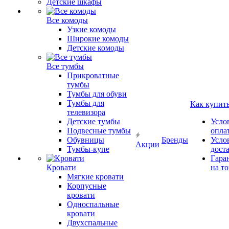
Детские шкафы
Все комоды
Узкие комоды
Широкие комоды
Детские комоды
Все тумбы
Прикроватные
тумбы
Тумбы для обуви
Тумбы для
Как купит
телевизора
Детские тумбы
Усло
Подвесные тумбы
опла
Обувницы
Бренды
Усло
Акции
Тумбы-купе
дост
Гара
Кровати
на т
Мягкие кровати
Корпусные
кровати
Односпальные
кровати
Двухспальные