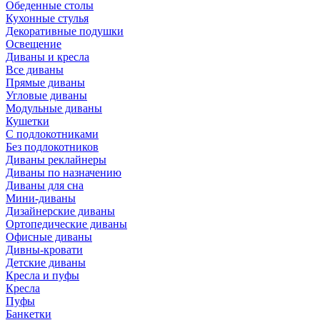
Обеденные столы
Кухонные стулья
Декоративные подушки
Освещение
Диваны и кресла
Все диваны
Прямые диваны
Угловые диваны
Модульные диваны
Кушетки
С подлокотниками
Без подлокотников
Диваны реклайнеры
Диваны по назначению
Диваны для сна
Мини-диваны
Дизайнерские диваны
Ортопедические диваны
Офисные диваны
Дивны-кровати
Детские диваны
Кресла и пуфы
Кресла
Пуфы
Банкетки