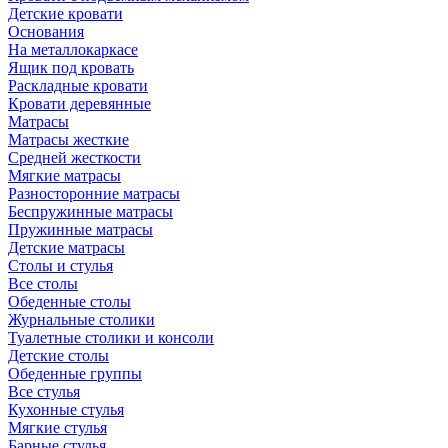
Детские кровати
Основания
На металлокаркасе
Ящик под кровать
Раскладные кровати
Кровати деревянные
Матрасы
Матрасы жесткие
Средней жесткости
Мягкие матрасы
Разносторонние матрасы
Беспружинные матрасы
Пружинные матрасы
Детские матрасы
Столы и стулья
Все столы
Обеденные столы
Журнальные столики
Туалетные столики и консоли
Детские столы
Обеденные группы
Все стулья
Кухонные стулья
Мягкие стулья
Барные стулья