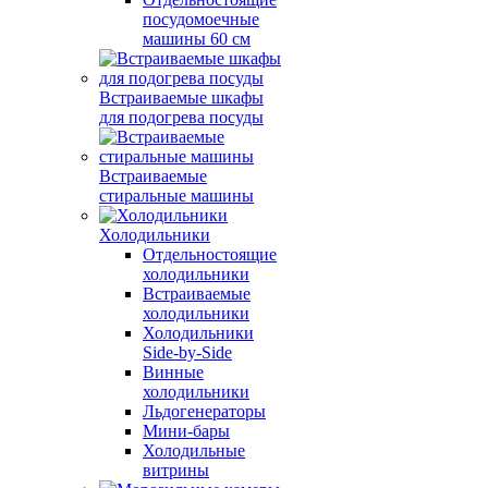
посудомоечные
машины 60 см
Встраиваемые шкафы
для подогрева посуды
Встраиваемые
стиральные машины
Холодильники
Отдельностоящие
холодильники
Встраиваемые
холодильники
Холодильники
Side-by-Side
Винные
холодильники
Льдогенераторы
Мини-бары
Холодильные
витрины