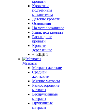
кровати
Кровати с
подъемным
механизмом
Детские кровати
Основания
На металлокаркасе
Ящик под кровать
Раскладные
кровати
Кровати
деревянные
+ ЕЩЕ 1
Матрасы
Матрасы жесткие
Средней
жесткости
Мягкие матрасы
Разносторонние
матрасы
Беспружинные
матрасы
Пружинные
матрасы