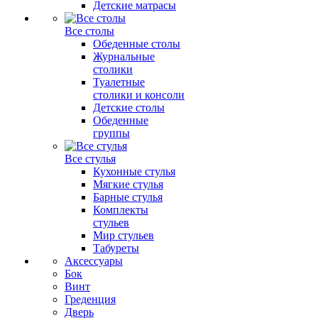
Детские матрасы
Все столы
Обеденные столы
Журнальные
столики
Туалетные
столики и консоли
Детские столы
Обеденные
группы
Все стулья
Кухонные стулья
Мягкие стулья
Барные стулья
Комплекты
стульев
Мир стульев
Табуреты
Аксессуары
Бок
Винт
Греденция
Дверь