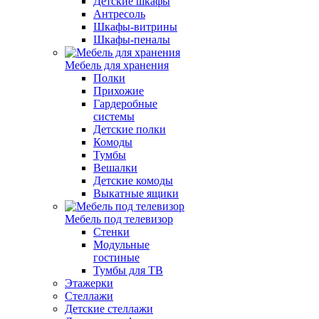
Детские шкафы
Антресоль
Шкафы-витрины
Шкафы-пеналы
Мебель для хранения
Полки
Прихожие
Гардеробные
системы
Детские полки
Комоды
Тумбы
Вешалки
Детские комоды
Выкатные ящики
Мебель под телевизор
Стенки
Модульные
гостиные
Тумбы для ТВ
Этажерки
Стеллажи
Детские стеллажи