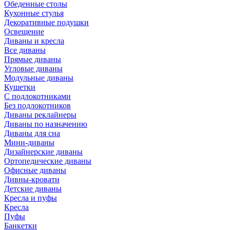
Обеденные столы
Кухонные стулья
Декоративные подушки
Освещение
Диваны и кресла
Все диваны
Прямые диваны
Угловые диваны
Модульные диваны
Кушетки
С подлокотниками
Без подлокотников
Диваны реклайнеры
Диваны по назначению
Диваны для сна
Мини-диваны
Дизайнерские диваны
Ортопедические диваны
Офисные диваны
Дивны-кровати
Детские диваны
Кресла и пуфы
Кресла
Пуфы
Банкетки