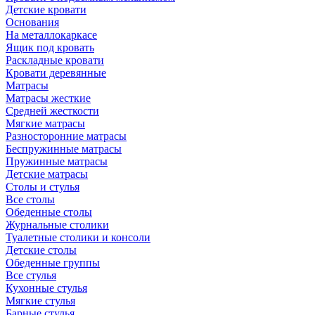
Детские кровати
Основания
На металлокаркасе
Ящик под кровать
Раскладные кровати
Кровати деревянные
Матрасы
Матрасы жесткие
Средней жесткости
Мягкие матрасы
Разносторонние матрасы
Беспружинные матрасы
Пружинные матрасы
Детские матрасы
Столы и стулья
Все столы
Обеденные столы
Журнальные столики
Туалетные столики и консоли
Детские столы
Обеденные группы
Все стулья
Кухонные стулья
Мягкие стулья
Барные стулья