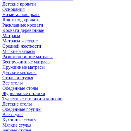
Детские кровати
Основания
На металлокаркасе
Ящик под кровать
Раскладные кровати
Кровати деревянные
Матрасы
Матрасы жесткие
Средней жесткости
Мягкие матрасы
Разносторонние матрасы
Беспружинные матрасы
Пружинные матрасы
Детские матрасы
Столы и стулья
Все столы
Обеденные столы
Журнальные столики
Туалетные столики и консоли
Детские столы
Обеденные группы
Все стулья
Кухонные стулья
Мягкие стулья
Барные стулья