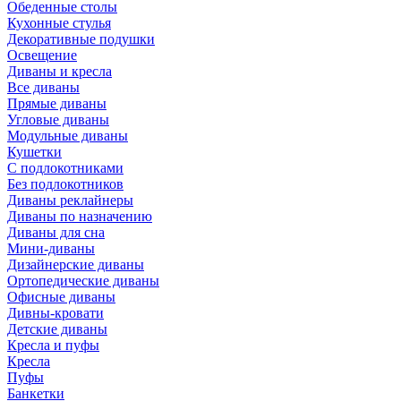
Обеденные столы
Кухонные стулья
Декоративные подушки
Освещение
Диваны и кресла
Все диваны
Прямые диваны
Угловые диваны
Модульные диваны
Кушетки
С подлокотниками
Без подлокотников
Диваны реклайнеры
Диваны по назначению
Диваны для сна
Мини-диваны
Дизайнерские диваны
Ортопедические диваны
Офисные диваны
Дивны-кровати
Детские диваны
Кресла и пуфы
Кресла
Пуфы
Банкетки