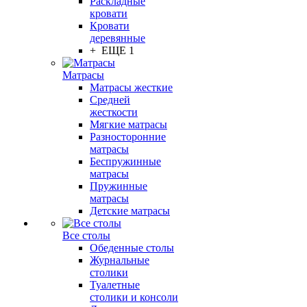
Раскладные
кровати
Кровати
деревянные
+ ЕЩЕ 1
Матрасы
Матрасы жесткие
Средней
жесткости
Мягкие матрасы
Разносторонние
матрасы
Беспружинные
матрасы
Пружинные
матрасы
Детские матрасы
Все столы
Обеденные столы
Журнальные
столики
Туалетные
столики и консоли