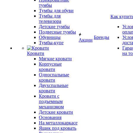
тумбы
Тумбы для обуви
Тумбы для
Как купит
телевизора
Детские тумбы
Усло
Подвесные тумбы
опла
Обувницы
Бренды
Усло
Акции
Тумбы-купе
дост
Гара
Кровати
на т
Мягкие кровати
Корпусные
кровати
Односпальные
кровати
Двухспальные
кровати
Кровати с
подъемным
механизмом
Детские кровати
Основания
На металлокаркасе
Ящик под кровать