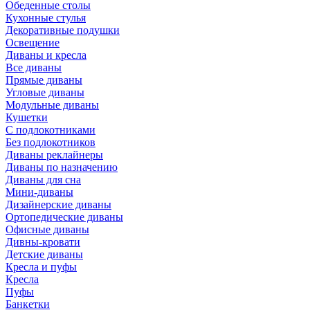
Обеденные столы
Кухонные стулья
Декоративные подушки
Освещение
Диваны и кресла
Все диваны
Прямые диваны
Угловые диваны
Модульные диваны
Кушетки
С подлокотниками
Без подлокотников
Диваны реклайнеры
Диваны по назначению
Диваны для сна
Мини-диваны
Дизайнерские диваны
Ортопедические диваны
Офисные диваны
Дивны-кровати
Детские диваны
Кресла и пуфы
Кресла
Пуфы
Банкетки