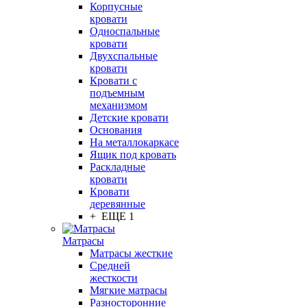
Корпусные
кровати
Односпальные
кровати
Двухспальные
кровати
Кровати с
подъемным
механизмом
Детские кровати
Основания
На металлокаркасе
Ящик под кровать
Раскладные
кровати
Кровати
деревянные
+ ЕЩЕ 1
Матрасы
Матрасы жесткие
Средней
жесткости
Мягкие матрасы
Разносторонние