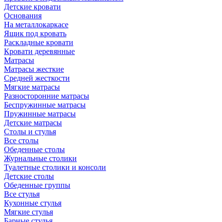
Детские кровати
Основания
На металлокаркасе
Ящик под кровать
Раскладные кровати
Кровати деревянные
Матрасы
Матрасы жесткие
Средней жесткости
Мягкие матрасы
Разносторонние матрасы
Беспружинные матрасы
Пружинные матрасы
Детские матрасы
Столы и стулья
Все столы
Обеденные столы
Журнальные столики
Туалетные столики и консоли
Детские столы
Обеденные группы
Все стулья
Кухонные стулья
Мягкие стулья
Барные стулья