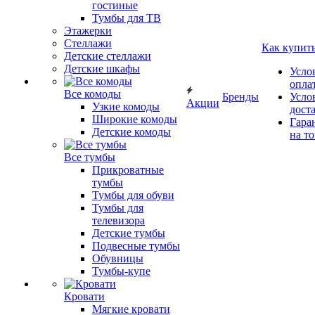
гостиные
Тумбы для ТВ
Этажерки
Стеллажи
Как купит
Детские стеллажи
Детские шкафы
Усло
опла
Все комоды
Бренды
Усло
Акции
Узкие комоды
дост
Широкие комоды
Гара
Детские комоды
на т
Все тумбы
Прикроватные
тумбы
Тумбы для обуви
Тумбы для
телевизора
Детские тумбы
Подвесные тумбы
Обувницы
Тумбы-купе
Кровати
Мягкие кровати