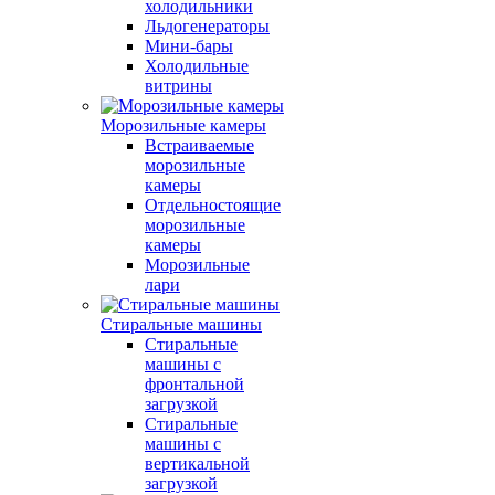
холодильники
Льдогенераторы
Мини-бары
Холодильные
витрины
Морозильные камеры
Встраиваемые
морозильные
камеры
Отдельностоящие
морозильные
камеры
Морозильные
лари
Стиральные машины
Стиральные
машины с
фронтальной
загрузкой
Стиральные
машины с
вертикальной
загрузкой