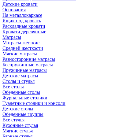
Детские кровати
Основания
На металлокаркасе
Ящик под кровать
Раскладные кровати
Кровати деревянные
Матрасы
Матрасы жесткие
Средней жесткости
Мягкие матрасы
Разносторонние матрасы
Беспружинные матрасы
Пружинные матрасы
Детские матрасы
Столы и стулья
Все столы
Обеденные столы
Журнальные столики
Туалетные столики и консоли
Детские столы
Обеденные группы
Все стулья
Кухонные стулья
Мягкие стулья
Барные стулья