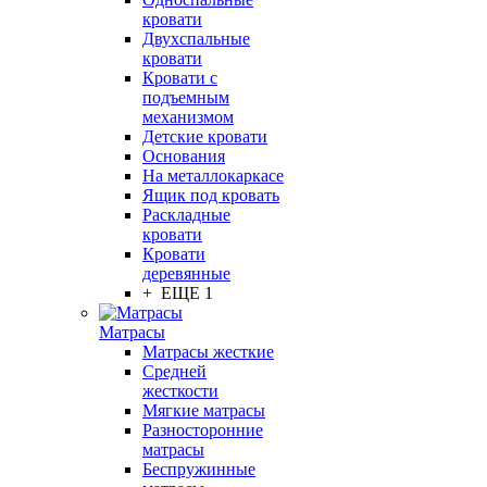
кровати
Двухспальные
кровати
Кровати с
подъемным
механизмом
Детские кровати
Основания
На металлокаркасе
Ящик под кровать
Раскладные
кровати
Кровати
деревянные
+ ЕЩЕ 1
Матрасы
Матрасы жесткие
Средней
жесткости
Мягкие матрасы
Разносторонние
матрасы
Беспружинные