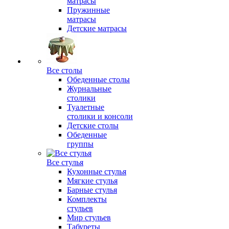
матрасы
Пружинные
матрасы
Детские матрасы
Все столы
Обеденные столы
Журнальные
столики
Туалетные
столики и консоли
Детские столы
Обеденные
группы
Все стулья
Кухонные стулья
Мягкие стулья
Барные стулья
Комплекты
стульев
Мир стульев
Табуреты