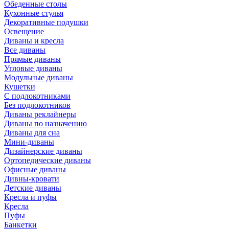
Обеденные столы
Кухонные стулья
Декоративные подушки
Освещение
Диваны и кресла
Все диваны
Прямые диваны
Угловые диваны
Модульные диваны
Кушетки
С подлокотниками
Без подлокотников
Диваны реклайнеры
Диваны по назначению
Диваны для сна
Мини-диваны
Дизайнерские диваны
Ортопедические диваны
Офисные диваны
Дивны-кровати
Детские диваны
Кресла и пуфы
Кресла
Пуфы
Банкетки