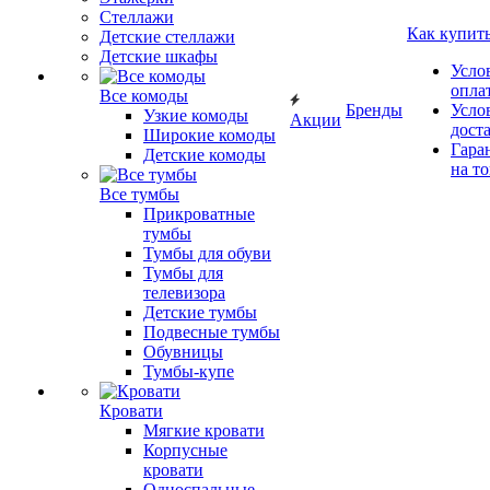
Стеллажи
Как купит
Детские стеллажи
Детские шкафы
Усло
опла
Все комоды
Бренды
Усло
Узкие комоды
Акции
дост
Широкие комоды
Гара
Детские комоды
на т
Все тумбы
Прикроватные
тумбы
Тумбы для обуви
Тумбы для
телевизора
Детские тумбы
Подвесные тумбы
Обувницы
Тумбы-купе
Кровати
Мягкие кровати
Корпусные
кровати
Односпальные