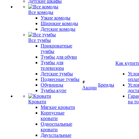
Детские шкафы
Все комоды
Узкие комоды
Широкие комоды
Детские комоды
Все тумбы
Прикроватные
тумбы
Тумбы для обуви
Тумбы для
Как купит
телевизора
Детские тумбы
Усло
Подвесные тумбы
опла
Обувницы
Бренды
Усло
Акции
Тумбы-купе
дост
Гара
Кровати
на т
Мягкие кровати
Корпусные
кровати
Односпальные
кровати
Двухспальные