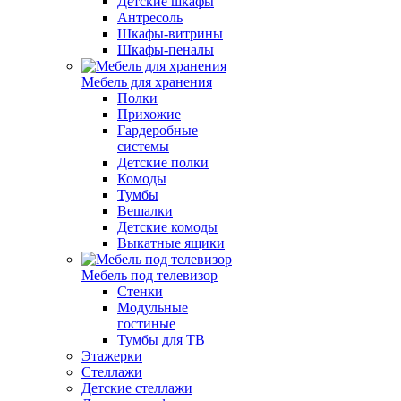
Детские шкафы
Антресоль
Шкафы-витрины
Шкафы-пеналы
Мебель для хранения
Полки
Прихожие
Гардеробные
системы
Детские полки
Комоды
Тумбы
Вешалки
Детские комоды
Выкатные ящики
Мебель под телевизор
Стенки
Модульные
гостиные
Тумбы для ТВ
Этажерки
Стеллажи
Детские стеллажи