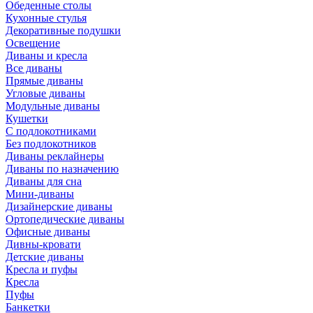
Обеденные столы
Кухонные стулья
Декоративные подушки
Освещение
Диваны и кресла
Все диваны
Прямые диваны
Угловые диваны
Модульные диваны
Кушетки
С подлокотниками
Без подлокотников
Диваны реклайнеры
Диваны по назначению
Диваны для сна
Мини-диваны
Дизайнерские диваны
Ортопедические диваны
Офисные диваны
Дивны-кровати
Детские диваны
Кресла и пуфы
Кресла
Пуфы
Банкетки