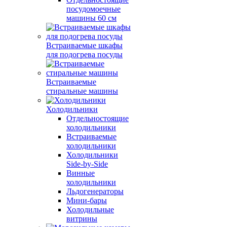
посудомоечные
машины 60 см
Встраиваемые шкафы
для подогрева посуды
Встраиваемые
стиральные машины
Холодильники
Отдельностоящие
холодильники
Встраиваемые
холодильники
Холодильники
Side-by-Side
Винные
холодильники
Льдогенераторы
Мини-бары
Холодильные
витрины