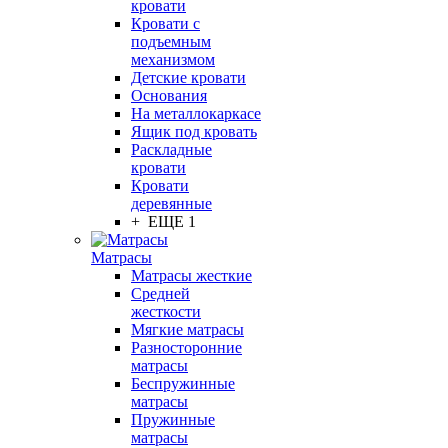
кровати
Кровати с
подъемным
механизмом
Детские кровати
Основания
На металлокаркасе
Ящик под кровать
Раскладные
кровати
Кровати
деревянные
+ ЕЩЕ 1
Матрасы
Матрасы жесткие
Средней
жесткости
Мягкие матрасы
Разносторонние
матрасы
Беспружинные
матрасы
Пружинные
матрасы