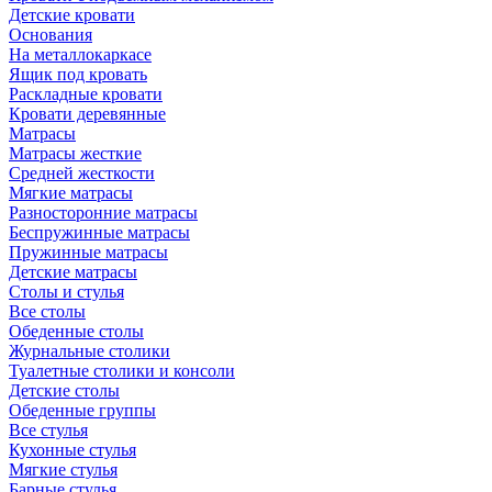
Детские кровати
Основания
На металлокаркасе
Ящик под кровать
Раскладные кровати
Кровати деревянные
Матрасы
Матрасы жесткие
Средней жесткости
Мягкие матрасы
Разносторонние матрасы
Беспружинные матрасы
Пружинные матрасы
Детские матрасы
Столы и стулья
Все столы
Обеденные столы
Журнальные столики
Туалетные столики и консоли
Детские столы
Обеденные группы
Все стулья
Кухонные стулья
Мягкие стулья
Барные стулья