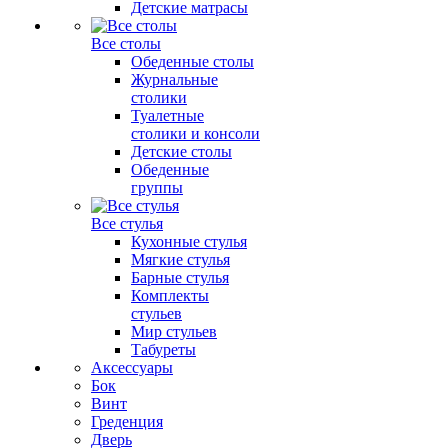
Детские матрасы
Все столы
Обеденные столы
Журнальные
столики
Туалетные
столики и консоли
Детские столы
Обеденные
группы
Все стулья
Кухонные стулья
Мягкие стулья
Барные стулья
Комплекты
стульев
Мир стульев
Табуреты
Аксессуары
Бок
Винт
Греденция
Дверь