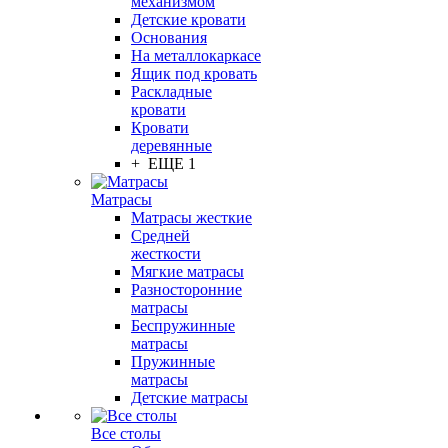
механизмом
Детские кровати
Основания
На металлокаркасе
Ящик под кровать
Раскладные
кровати
Кровати
деревянные
+ ЕЩЕ 1
Матрасы
Матрасы жесткие
Средней
жесткости
Мягкие матрасы
Разносторонние
матрасы
Беспружинные
матрасы
Пружинные
матрасы
Детские матрасы
Все столы