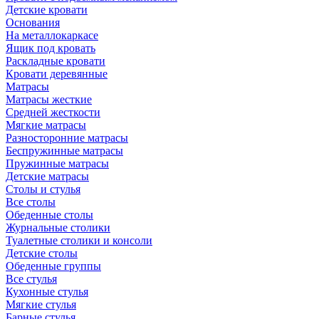
Детские кровати
Основания
На металлокаркасе
Ящик под кровать
Раскладные кровати
Кровати деревянные
Матрасы
Матрасы жесткие
Средней жесткости
Мягкие матрасы
Разносторонние матрасы
Беспружинные матрасы
Пружинные матрасы
Детские матрасы
Столы и стулья
Все столы
Обеденные столы
Журнальные столики
Туалетные столики и консоли
Детские столы
Обеденные группы
Все стулья
Кухонные стулья
Мягкие стулья
Барные стулья