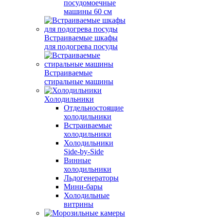
посудомоечные
машины 60 см
Встраиваемые шкафы
для подогрева посуды
Встраиваемые
стиральные машины
Холодильники
Отдельностоящие
холодильники
Встраиваемые
холодильники
Холодильники
Side-by-Side
Винные
холодильники
Льдогенераторы
Мини-бары
Холодильные
витрины