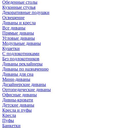
Обеденные столы
Кухонные стулья
Декоративные подушки
Освещение
Диваны и кресла
Все диваны
Прямые диваны
Угловые диваны
Модульные диваны
Кушетки
С подлокотниками
Без подлокотников
Диваны реклайнеры
Диваны по назначению
Диваны для сна
Мини-диваны
Дизайнерские диваны
Ортопедические диваны
Офисные диваны
Дивны-кровати
Детские диваны
Кресла и пуфы
Кресла
Пуфы
Банкетки