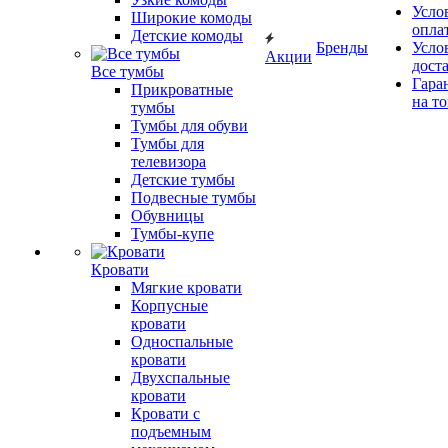
Усло
Широкие комоды
опла
Детские комоды
Бренды
Усло
Акции
дост
Все тумбы
Гара
Прикроватные
на т
тумбы
Тумбы для обуви
Тумбы для
телевизора
Детские тумбы
Подвесные тумбы
Обувницы
Тумбы-купе
Кровати
Мягкие кровати
Корпусные
кровати
Односпальные
кровати
Двухспальные
кровати
Кровати с
подъемным