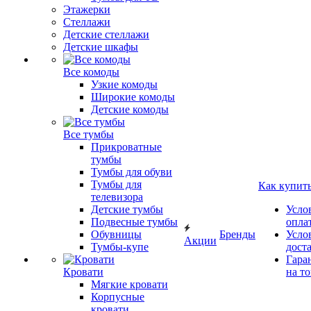
Этажерки
Стеллажи
Детские стеллажи
Детские шкафы
Все комоды
Узкие комоды
Широкие комоды
Детские комоды
Все тумбы
Прикроватные
тумбы
Тумбы для обуви
Тумбы для
Как купит
телевизора
Детские тумбы
Усло
Подвесные тумбы
опла
Обувницы
Бренды
Усло
Акции
Тумбы-купе
дост
Гара
Кровати
на т
Мягкие кровати
Корпусные
кровати