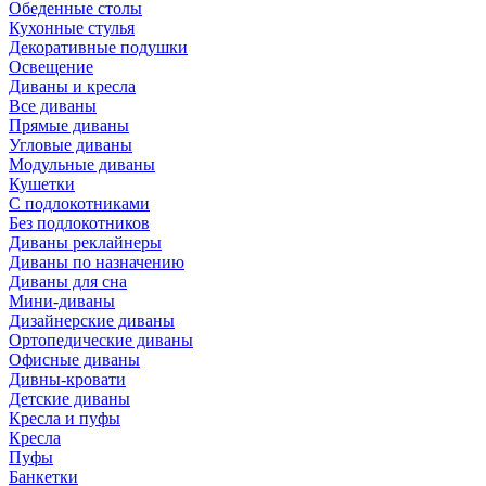
Обеденные столы
Кухонные стулья
Декоративные подушки
Освещение
Диваны и кресла
Все диваны
Прямые диваны
Угловые диваны
Модульные диваны
Кушетки
С подлокотниками
Без подлокотников
Диваны реклайнеры
Диваны по назначению
Диваны для сна
Мини-диваны
Дизайнерские диваны
Ортопедические диваны
Офисные диваны
Дивны-кровати
Детские диваны
Кресла и пуфы
Кресла
Пуфы
Банкетки