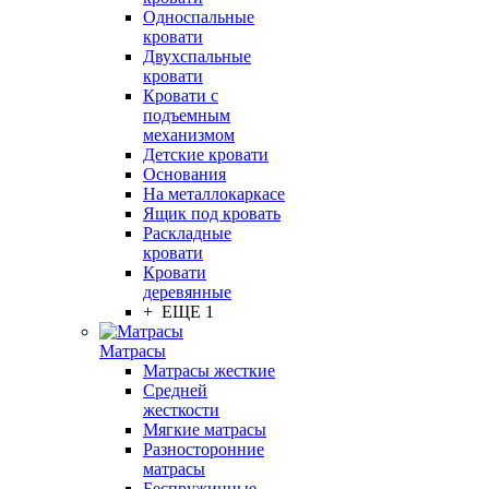
Односпальные
кровати
Двухспальные
кровати
Кровати с
подъемным
механизмом
Детские кровати
Основания
На металлокаркасе
Ящик под кровать
Раскладные
кровати
Кровати
деревянные
+ ЕЩЕ 1
Матрасы
Матрасы жесткие
Средней
жесткости
Мягкие матрасы
Разносторонние
матрасы
Беспружинные