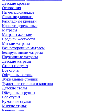
Детские кровати
Основания
На металлокаркасе
Ящик под кровать
Раскладные кровати
Кровати деревянные
Матрасы
Матрасы жесткие
Средней жесткости
Мягкие матрасы
Разносторонние матрасы
Беспружинные матрасы
Пружинные матрасы
Детские матрасы
Столы и стулья
Все столы
Обеденные столы
Журнальные столики
Туалетные столики и консоли
Детские столы
Обеденные группы
Все стулья
Кухонные стулья
Мягкие стулья
Барные стулья