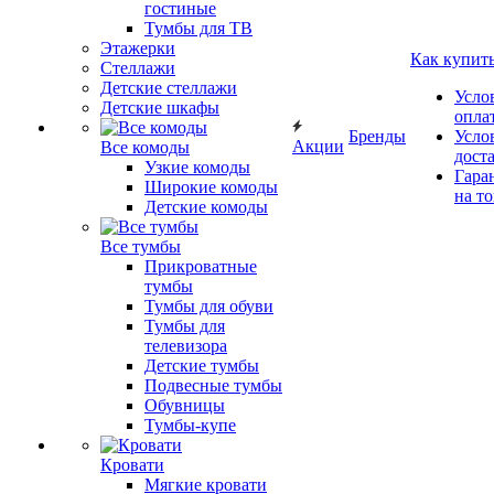
гостиные
Тумбы для ТВ
Этажерки
Как купит
Стеллажи
Детские стеллажи
Усло
Детские шкафы
опла
Бренды
Усло
Акции
Все комоды
дост
Узкие комоды
Гара
Широкие комоды
на т
Детские комоды
Все тумбы
Прикроватные
тумбы
Тумбы для обуви
Тумбы для
телевизора
Детские тумбы
Подвесные тумбы
Обувницы
Тумбы-купе
Кровати
Мягкие кровати