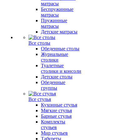
матрасы
Беспружинные
матрасы
Пружинные
матрасы
Детские матрасы
Все столы
Обеденные столы
Журнальные
столики
Туалетные
столики и консоли
Детские столы
Обеденные
группы
Все стулья
Кухонные стулья
Мягкие стулья
Барные стулья
Комплекты
стульев
Мир стульев
Табуреты