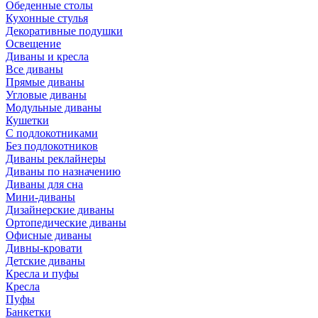
Обеденные столы
Кухонные стулья
Декоративные подушки
Освещение
Диваны и кресла
Все диваны
Прямые диваны
Угловые диваны
Модульные диваны
Кушетки
С подлокотниками
Без подлокотников
Диваны реклайнеры
Диваны по назначению
Диваны для сна
Мини-диваны
Дизайнерские диваны
Ортопедические диваны
Офисные диваны
Дивны-кровати
Детские диваны
Кресла и пуфы
Кресла
Пуфы
Банкетки