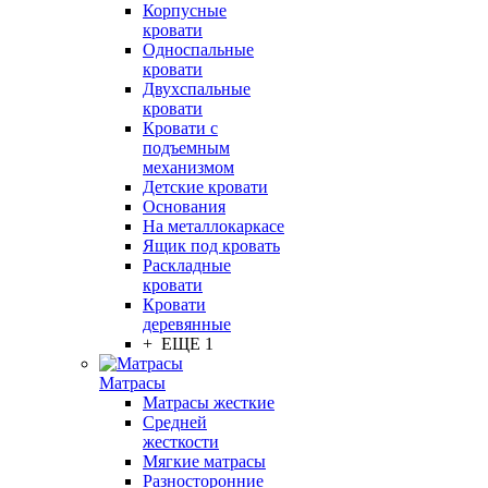
Корпусные
кровати
Односпальные
кровати
Двухспальные
кровати
Кровати с
подъемным
механизмом
Детские кровати
Основания
На металлокаркасе
Ящик под кровать
Раскладные
кровати
Кровати
деревянные
+ ЕЩЕ 1
Матрасы
Матрасы жесткие
Средней
жесткости
Мягкие матрасы
Разносторонние