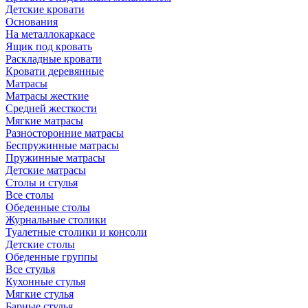
Детские кровати
Основания
На металлокаркасе
Ящик под кровать
Раскладные кровати
Кровати деревянные
Матрасы
Матрасы жесткие
Средней жесткости
Мягкие матрасы
Разносторонние матрасы
Беспружинные матрасы
Пружинные матрасы
Детские матрасы
Столы и стулья
Все столы
Обеденные столы
Журнальные столики
Туалетные столики и консоли
Детские столы
Обеденные группы
Все стулья
Кухонные стулья
Мягкие стулья
Барные стулья