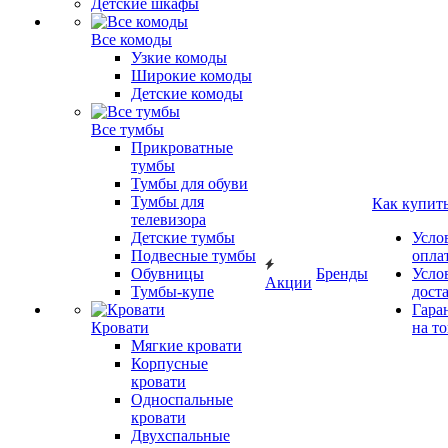
Детские шкафы
Все комоды
Узкие комоды
Широкие комоды
Детские комоды
Все тумбы
Прикроватные
тумбы
Тумбы для обуви
Тумбы для
Как купит
телевизора
Детские тумбы
Усло
Подвесные тумбы
опла
Обувницы
Бренды
Усло
Акции
Тумбы-купе
дост
Гара
Кровати
на т
Мягкие кровати
Корпусные
кровати
Односпальные
кровати
Двухспальные