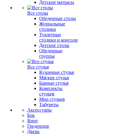
Детские матрасы
Все столы
Обеденные столы
Журнальные
столики
Туалетные
столики и консоли
Детские столы
Обеденные
группы
Все стулья
Кухонные стулья
Мягкие стулья
Барные стулья
Комплекты
стульев
Мир стульев
Табуреты
Аксессуары
Бок
Винт
Греденция
Дверь