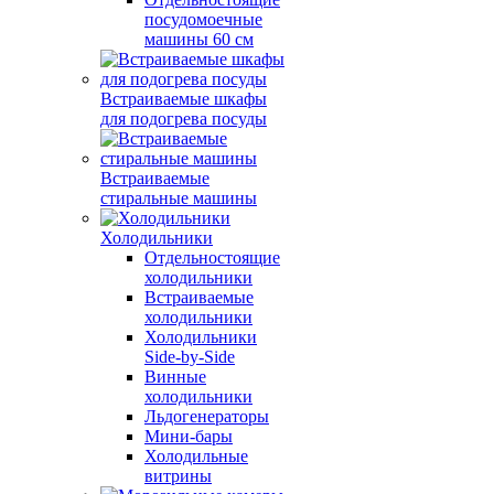
посудомоечные
машины 60 см
Встраиваемые шкафы
для подогрева посуды
Встраиваемые
стиральные машины
Холодильники
Отдельностоящие
холодильники
Встраиваемые
холодильники
Холодильники
Side-by-Side
Винные
холодильники
Льдогенераторы
Мини-бары
Холодильные
витрины