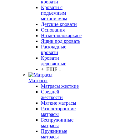
кровати
Кровати с
подъемным
механизмом
Детские кровати
Основания
На металлокаркасе
Ящик под кровать
Раскладные
кровати
Кровати
деревянные
+ ЕЩЕ 1
Матрасы
Матрасы жесткие
Средней
жесткости
Мягкие матрасы
Разносторонние
матрасы
Беспружинные
матрасы
Пружинные
матрасы