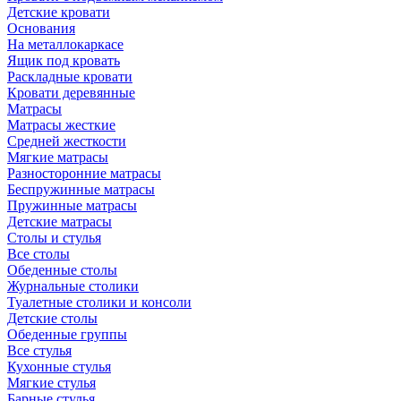
Детские кровати
Основания
На металлокаркасе
Ящик под кровать
Раскладные кровати
Кровати деревянные
Матрасы
Матрасы жесткие
Средней жесткости
Мягкие матрасы
Разносторонние матрасы
Беспружинные матрасы
Пружинные матрасы
Детские матрасы
Столы и стулья
Все столы
Обеденные столы
Журнальные столики
Туалетные столики и консоли
Детские столы
Обеденные группы
Все стулья
Кухонные стулья
Мягкие стулья
Барные стулья