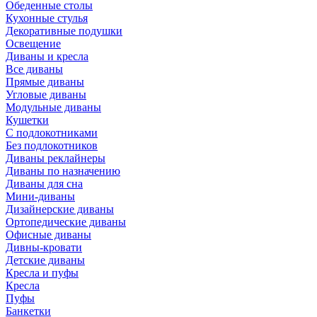
Обеденные столы
Кухонные стулья
Декоративные подушки
Освещение
Диваны и кресла
Все диваны
Прямые диваны
Угловые диваны
Модульные диваны
Кушетки
С подлокотниками
Без подлокотников
Диваны реклайнеры
Диваны по назначению
Диваны для сна
Мини-диваны
Дизайнерские диваны
Ортопедические диваны
Офисные диваны
Дивны-кровати
Детские диваны
Кресла и пуфы
Кресла
Пуфы
Банкетки