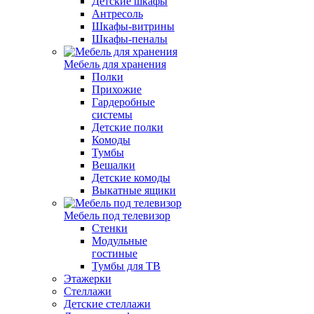
Детские шкафы
Антресоль
Шкафы-витрины
Шкафы-пеналы
Мебель для хранения
Полки
Прихожие
Гардеробные
системы
Детские полки
Комоды
Тумбы
Вешалки
Детские комоды
Выкатные ящики
Мебель под телевизор
Стенки
Модульные
гостиные
Тумбы для ТВ
Этажерки
Стеллажи
Детские стеллажи