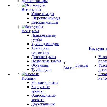
Детские шкафы
Все комоды
Узкие комоды
Широкие комоды
Детские комоды
Все тумбы
Прикроватные
тумбы
Тумбы для обуви
Тумбы для
Как купит
телевизора
Детские тумбы
Усло
Подвесные тумбы
опла
Обувницы
Бренды
Усло
Акции
Тумбы-купе
дост
Гара
Кровати
на т
Мягкие кровати
Корпусные
кровати
Односпальные
кровати
Двухспальные