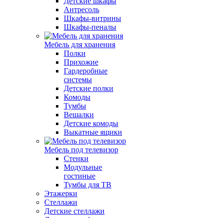
Детские шкафы
Антресоль
Шкафы-витрины
Шкафы-пеналы
Мебель для хранения
Полки
Прихожие
Гардеробные
системы
Детские полки
Комоды
Тумбы
Вешалки
Детские комоды
Выкатные ящики
Мебель под телевизор
Стенки
Модульные
гостиные
Тумбы для ТВ
Этажерки
Стеллажи
Детские стеллажи