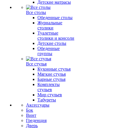
Детские матрасы
Все столы
Обеденные столы
Журнальные
столики
Туалетные
столики и консоли
Детские столы
Обеденные
группы
Все стулья
Кухонные стулья
Мягкие стулья
Барные стулья
Комплекты
стульев
Мир стульев
Табуреты
Аксессуары
Бок
Винт
Греденция
Дверь