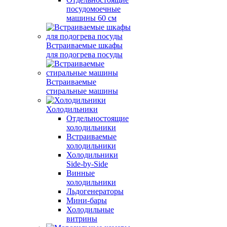
посудомоечные
машины 60 см
Встраиваемые шкафы
для подогрева посуды
Встраиваемые
стиральные машины
Холодильники
Отдельностоящие
холодильники
Встраиваемые
холодильники
Холодильники
Side-by-Side
Винные
холодильники
Льдогенераторы
Мини-бары
Холодильные
витрины