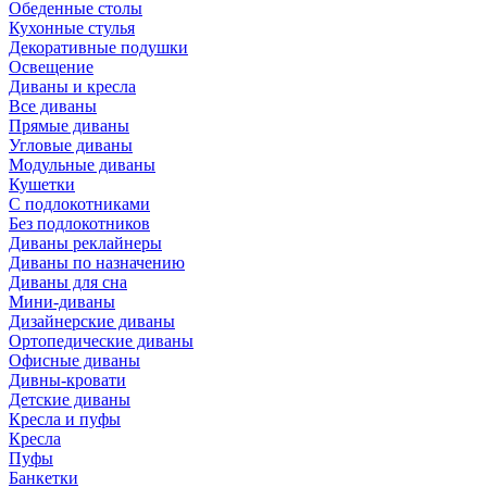
Обеденные столы
Кухонные стулья
Декоративные подушки
Освещение
Диваны и кресла
Все диваны
Прямые диваны
Угловые диваны
Модульные диваны
Кушетки
С подлокотниками
Без подлокотников
Диваны реклайнеры
Диваны по назначению
Диваны для сна
Мини-диваны
Дизайнерские диваны
Ортопедические диваны
Офисные диваны
Дивны-кровати
Детские диваны
Кресла и пуфы
Кресла
Пуфы
Банкетки