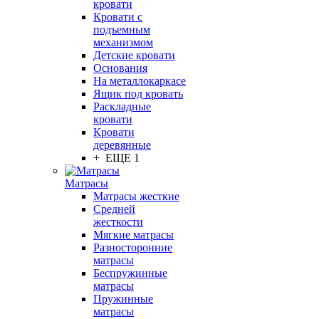
кровати
Кровати с
подъемным
механизмом
Детские кровати
Основания
На металлокаркасе
Ящик под кровать
Раскладные
кровати
Кровати
деревянные
+ ЕЩЕ 1
Матрасы
Матрасы жесткие
Средней
жесткости
Мягкие матрасы
Разносторонние
матрасы
Беспружинные
матрасы
Пружинные
матрасы