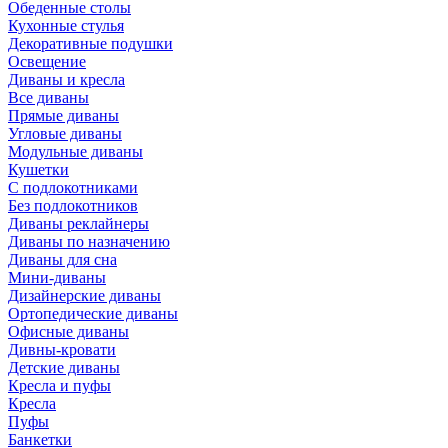
Обеденные столы
Кухонные стулья
Декоративные подушки
Освещение
Диваны и кресла
Все диваны
Прямые диваны
Угловые диваны
Модульные диваны
Кушетки
С подлокотниками
Без подлокотников
Диваны реклайнеры
Диваны по назначению
Диваны для сна
Мини-диваны
Дизайнерские диваны
Ортопедические диваны
Офисные диваны
Дивны-кровати
Детские диваны
Кресла и пуфы
Кресла
Пуфы
Банкетки