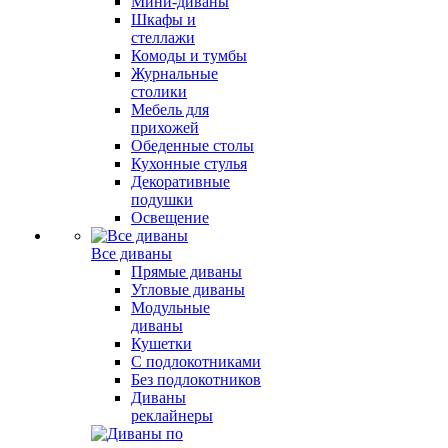
Мини-диваны
Шкафы и
стеллажи
Комоды и тумбы
Журнальные
столики
Мебель для
прихожей
Обеденные столы
Кухонные стулья
Декоративные
подушки
Освещение
Все диваны
Прямые диваны
Угловые диваны
Модульные
диваны
Кушетки
С подлокотниками
Без подлокотников
Диваны
реклайнеры