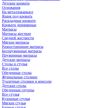
Детские кровати
Основания
На металлокаркасе
Ящик под кровать
Раскладные кровати
Кровати деревянные
Матрасы
Матрасы жесткие
Средней жесткости
Мягкие матрасы
Разносторонние матрасы
Беспружинные матрасы
Пружинные матрасы
Детские матрасы
Столы и стулья
Все столы
Обеденные столы
Журнальные столики
Туалетные столики и консоли
Детские столы
Обеденные группы
Все стулья
Кухонные стулья
Мягкие стулья
Барные стулья