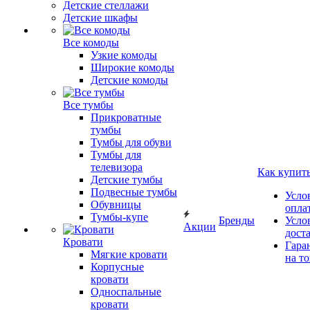
Детские стеллажи
Детские шкафы
Все комоды
Узкие комоды
Широкие комоды
Детские комоды
Все тумбы
Прикроватные
тумбы
Тумбы для обуви
Тумбы для
телевизора
Как купит
Детские тумбы
Подвесные тумбы
Усло
Обувницы
опла
Тумбы-купе
Бренды
Усло
Акции
дост
Кровати
Гара
Мягкие кровати
на т
Корпусные
кровати
Односпальные
кровати