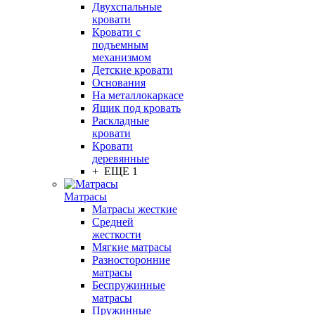
Двухспальные
кровати
Кровати с
подъемным
механизмом
Детские кровати
Основания
На металлокаркасе
Ящик под кровать
Раскладные
кровати
Кровати
деревянные
+ ЕЩЕ 1
Матрасы
Матрасы жесткие
Средней
жесткости
Мягкие матрасы
Разносторонние
матрасы
Беспружинные
матрасы
Пружинные