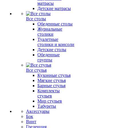
матрасы
Детские матрасы
Все столы
Обеденные столы
Журнальные
столики
Туалетные
столики и консоли
Детские столы
Обеденные
группы
Все стулья
Кухонные стулья
Мягкие стулья
Барные стулья
Комплекты
стульев
Мир стульев
Табуреты
Аксессуары
Бок
Винт
Греденция