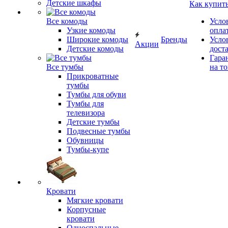
Детские шкафы
Как купит
Все комоды
Усло
Узкие комоды
опла
Широкие комоды
Бренды
Усло
Акции
Детские комоды
дост
Гара
Все тумбы
на т
Прикроватные
тумбы
Тумбы для обуви
Тумбы для
телевизора
Детские тумбы
Подвесные тумбы
Обувницы
Тумбы-купе
Кровати
Мягкие кровати
Корпусные
кровати
Односпальные