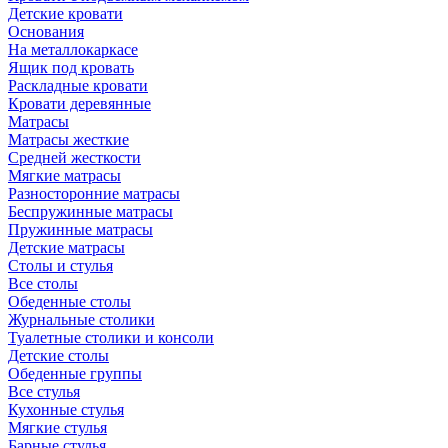
Детские кровати
Основания
На металлокаркасе
Ящик под кровать
Раскладные кровати
Кровати деревянные
Матрасы
Матрасы жесткие
Средней жесткости
Мягкие матрасы
Разносторонние матрасы
Беспружинные матрасы
Пружинные матрасы
Детские матрасы
Столы и стулья
Все столы
Обеденные столы
Журнальные столики
Туалетные столики и консоли
Детские столы
Обеденные группы
Все стулья
Кухонные стулья
Мягкие стулья
Барные стулья