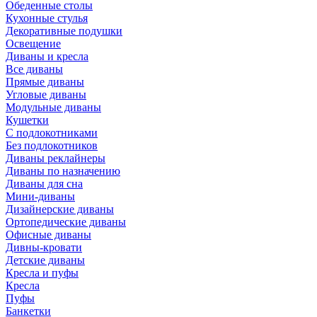
Обеденные столы
Кухонные стулья
Декоративные подушки
Освещение
Диваны и кресла
Все диваны
Прямые диваны
Угловые диваны
Модульные диваны
Кушетки
С подлокотниками
Без подлокотников
Диваны реклайнеры
Диваны по назначению
Диваны для сна
Мини-диваны
Дизайнерские диваны
Ортопедические диваны
Офисные диваны
Дивны-кровати
Детские диваны
Кресла и пуфы
Кресла
Пуфы
Банкетки