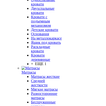
кровати
Двухспальные
кровати
Кровати с
подъемным
механизмом
Детские кровати
Основания
На металлокаркасе
Ящик под кровать
Раскладные
кровати
Кровати
деревянные
+ ЕЩЕ 1
Матрасы
Матрасы жесткие
Средней
жесткости
Мягкие матрасы
Разносторонние
матрасы
Беспружинные