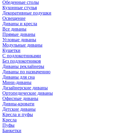
Обеденные столы
Кухонные стулья
Декоративные подушки
Освещение
Диваны и кресла
Все диваны
Прямые диваны
Угловые диваны
Модульные диваны
Кушетки
С подлокотниками
Без подлокотников
Диваны реклайнеры
Диваны по назначению
Диваны для сна
Мини-диваны
Дизайнерские диваны
Ортопедические диваны
Офисные диваны
Дивны-кровати
Детские диваны
Кресла и пуфы
Кресла
Пуфы
Банкетки