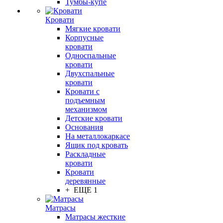
Тумбы-купе
Кровати
Мягкие кровати
Корпусные
кровати
Односпальные
кровати
Двухспальные
кровати
Кровати с
подъемным
механизмом
Детские кровати
Основания
На металлокаркасе
Ящик под кровать
Раскладные
кровати
Кровати
деревянные
+ ЕЩЕ 1
Матрасы
Матрасы жесткие