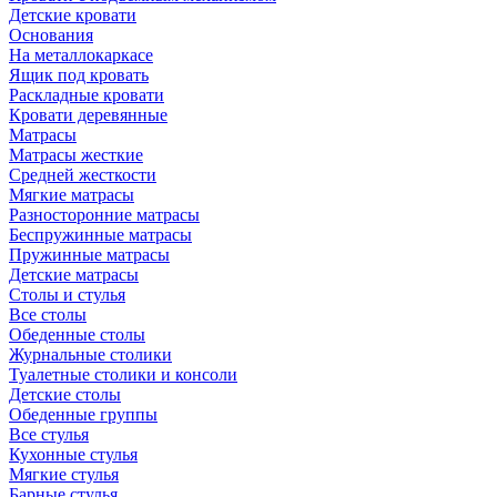
Детские кровати
Основания
На металлокаркасе
Ящик под кровать
Раскладные кровати
Кровати деревянные
Матрасы
Матрасы жесткие
Средней жесткости
Мягкие матрасы
Разносторонние матрасы
Беспружинные матрасы
Пружинные матрасы
Детские матрасы
Столы и стулья
Все столы
Обеденные столы
Журнальные столики
Туалетные столики и консоли
Детские столы
Обеденные группы
Все стулья
Кухонные стулья
Мягкие стулья
Барные стулья