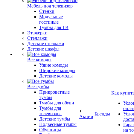
Мебель под телевизор
Стенки
Модульные
гостиные
Тумбы для ТВ
Этажерки
Стеллажи
Детские стеллажи
Детские шкафы
Все комоды
Узкие комоды
Широкие комоды
Детские комоды
Все тумбы
Прикроватные
Как купит
тумбы
Тумбы для обуви
Усло
Тумбы для
опла
телевизора
Бренды
Усло
Акции
Детские тумбы
дост
Подвесные тумбы
Гара
Обувницы
на т