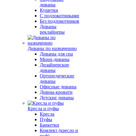
диваны
Кушетки
С подлокотниками
Без подлокотников
Диваны
реклайнеры
Диваны по назначению
Диваны для сна
Мини-диваны
Дизайнерские
диваны
Ортопедические
диваны
Офисные диваны
Дивны-кровати
Детские диваны
Кресла и пуфы
Кресла
Пуфы
Банкетки
Комлект (кресло и
пуф)