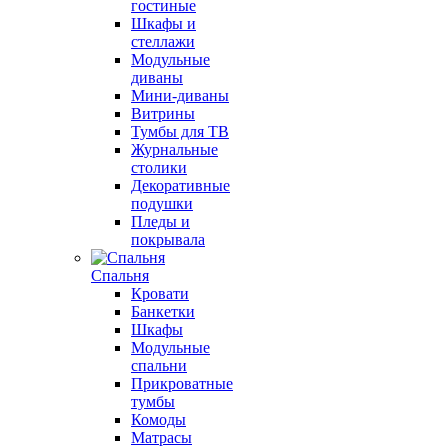
гостиные
Шкафы и
стеллажи
Модульные
диваны
Мини-диваны
Витрины
Тумбы для ТВ
Журнальные
столики
Декоративные
подушки
Пледы и
покрывала
Спальня
Кровати
Банкетки
Шкафы
Модульные
спальни
Прикроватные
тумбы
Комоды
Матрасы