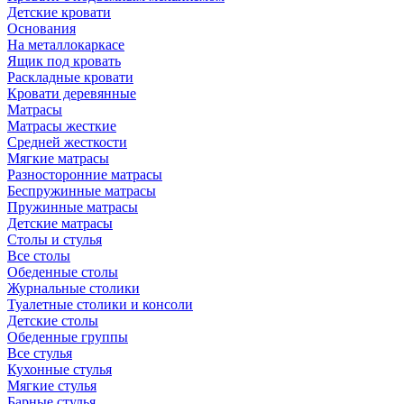
Детские кровати
Основания
На металлокаркасе
Ящик под кровать
Раскладные кровати
Кровати деревянные
Матрасы
Матрасы жесткие
Средней жесткости
Мягкие матрасы
Разносторонние матрасы
Беспружинные матрасы
Пружинные матрасы
Детские матрасы
Столы и стулья
Все столы
Обеденные столы
Журнальные столики
Туалетные столики и консоли
Детские столы
Обеденные группы
Все стулья
Кухонные стулья
Мягкие стулья
Барные стулья