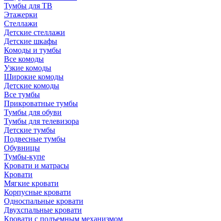
Тумбы для ТВ
Этажерки
Стеллажи
Детские стеллажи
Детские шкафы
Комоды и тумбы
Все комоды
Узкие комоды
Широкие комоды
Детские комоды
Все тумбы
Прикроватные тумбы
Тумбы для обуви
Тумбы для телевизора
Детские тумбы
Подвесные тумбы
Обувницы
Тумбы-купе
Кровати и матрасы
Кровати
Мягкие кровати
Корпусные кровати
Односпальные кровати
Двухспальные кровати
Кровати с подъемным механизмом