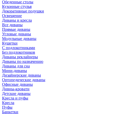
Обеденные столы
Кухонные стулья
Декоративные подушки
Освещение
Диваны и кресла
Все диваны
Прямые диваны
Угловые диваны
Модульные диваны
Кушетки
С подлокотниками
Без подлокотников
Диваны реклайнеры
Диваны по назначению
Диваны для сна
Мини-диваны
Дизайнерские диваны
Ортопедические диваны
Офисные диваны
Дивны-кровати
Детские диваны
Кресла и пуфы
Кресла
Пуфы
Банкетки