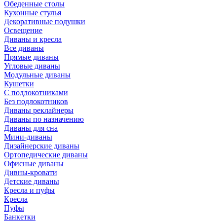
Обеденные столы
Кухонные стулья
Декоративные подушки
Освещение
Диваны и кресла
Все диваны
Прямые диваны
Угловые диваны
Модульные диваны
Кушетки
С подлокотниками
Без подлокотников
Диваны реклайнеры
Диваны по назначению
Диваны для сна
Мини-диваны
Дизайнерские диваны
Ортопедические диваны
Офисные диваны
Дивны-кровати
Детские диваны
Кресла и пуфы
Кресла
Пуфы
Банкетки