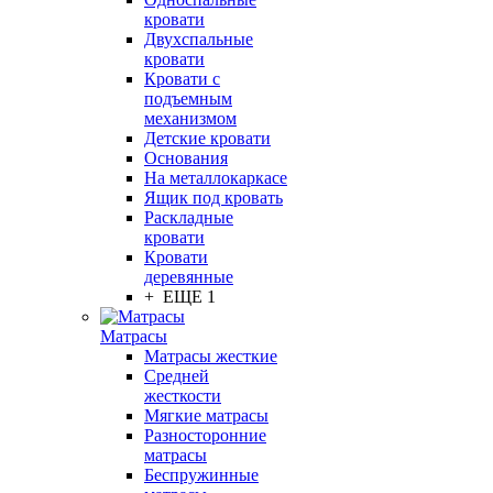
кровати
Двухспальные
кровати
Кровати с
подъемным
механизмом
Детские кровати
Основания
На металлокаркасе
Ящик под кровать
Раскладные
кровати
Кровати
деревянные
+ ЕЩЕ 1
Матрасы
Матрасы жесткие
Средней
жесткости
Мягкие матрасы
Разносторонние
матрасы
Беспружинные