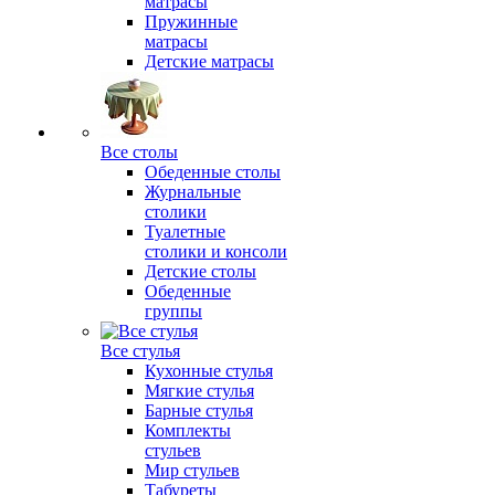
матрасы
Пружинные
матрасы
Детские матрасы
Все столы
Обеденные столы
Журнальные
столики
Туалетные
столики и консоли
Детские столы
Обеденные
группы
Все стулья
Кухонные стулья
Мягкие стулья
Барные стулья
Комплекты
стульев
Мир стульев
Табуреты