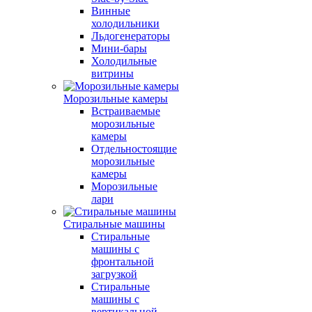
Винные
холодильники
Льдогенераторы
Мини-бары
Холодильные
витрины
Морозильные камеры
Встраиваемые
морозильные
камеры
Отдельностоящие
морозильные
камеры
Морозильные
лари
Стиральные машины
Стиральные
машины с
фронтальной
загрузкой
Стиральные
машины с
вертикальной