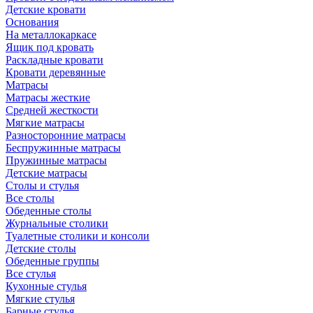
Детские кровати
Основания
На металлокаркасе
Ящик под кровать
Раскладные кровати
Кровати деревянные
Матрасы
Матрасы жесткие
Средней жесткости
Мягкие матрасы
Разносторонние матрасы
Беспружинные матрасы
Пружинные матрасы
Детские матрасы
Столы и стулья
Все столы
Обеденные столы
Журнальные столики
Туалетные столики и консоли
Детские столы
Обеденные группы
Все стулья
Кухонные стулья
Мягкие стулья
Барные стулья