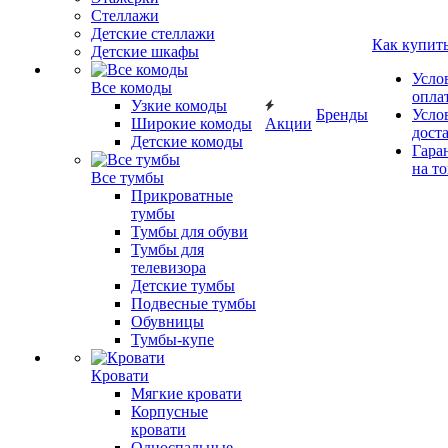
Стеллажи
Детские стеллажи
Как купит
Детские шкафы
Усло
Все комоды
опла
Узкие комоды
Бренды
Усло
Широкие комоды
Акции
дост
Детские комоды
Гара
на т
Все тумбы
Прикроватные
тумбы
Тумбы для обуви
Тумбы для
телевизора
Детские тумбы
Подвесные тумбы
Обувницы
Тумбы-купе
Кровати
Мягкие кровати
Корпусные
кровати
Односпальные