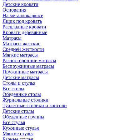
Детские кровати
Основания
На металлокаркасе
Ящик под кровать
Раскладные кровати
Кровати деревянные
Матрасы
Матрасы жесткие
Средней жесткости
Мягкие матрасы
Разносторонние матрасы
Беспружинные матрасы
Пружинные матрасы
Детские матрасы
Столы и стулья
Все столы
Обеденные столы
Журнальные столики
Туалетные столики и консоли
Детские столы
Обеденные группы
Все стулья
Кухонные стулья
Мягкие стулья
Барные стулья