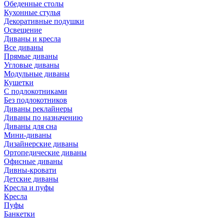
Обеденные столы
Кухонные стулья
Декоративные подушки
Освещение
Диваны и кресла
Все диваны
Прямые диваны
Угловые диваны
Модульные диваны
Кушетки
С подлокотниками
Без подлокотников
Диваны реклайнеры
Диваны по назначению
Диваны для сна
Мини-диваны
Дизайнерские диваны
Ортопедические диваны
Офисные диваны
Дивны-кровати
Детские диваны
Кресла и пуфы
Кресла
Пуфы
Банкетки