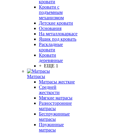
кровати
Кровати с
подъемным
механизмом
Детские кровати
Основания
На металлокаркасе
Ящик под кровать
Раскладные
кровати
Кровати
деревянные
+ ЕЩЕ 1
Матрасы
Матрасы жесткие
Средней
жесткости
Мягкие матрасы
Разносторонние
матрасы
Беспружинные
матрасы
Пружинные
матрасы