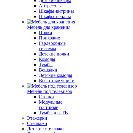
Детские шкафы
Антресоль
Шкафы-витрины
Шкафы-пеналы
Мебель для хранения
Полки
Прихожие
Гардеробные
системы
Детские полки
Комоды
Тумбы
Вешалки
Детские комоды
Выкатные ящики
Мебель под телевизор
Стенки
Модульные
гостиные
Тумбы для ТВ
Этажерки
Стеллажи
Детские стеллажи