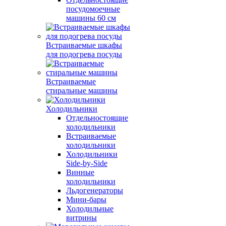
посудомоечные
машины 60 см
Встраиваемые шкафы
для подогрева посуды
Встраиваемые
стиральные машины
Холодильники
Отдельностоящие
холодильники
Встраиваемые
холодильники
Холодильники
Side-by-Side
Винные
холодильники
Льдогенераторы
Мини-бары
Холодильные
витрины