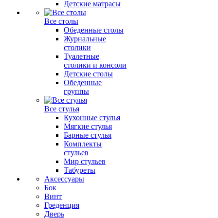
Детские матрасы
Все столы
Обеденные столы
Журнальные
столики
Туалетные
столики и консоли
Детские столы
Обеденные
группы
Все стулья
Кухонные стулья
Мягкие стулья
Барные стулья
Комплекты
стульев
Мир стульев
Табуреты
Аксессуары
Бок
Винт
Греденция
Дверь