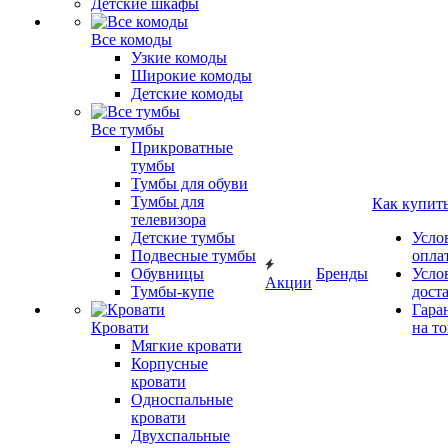
Детские шкафы
Все комоды
Узкие комоды
Широкие комоды
Детские комоды
Все тумбы
Прикроватные
тумбы
Тумбы для обуви
Тумбы для
Как купит
телевизора
Детские тумбы
Усло
Подвесные тумбы
опла
Обувницы
Бренды
Усло
Акции
Тумбы-купе
дост
Гара
Кровати
на т
Мягкие кровати
Корпусные
кровати
Односпальные
кровати
Двухспальные