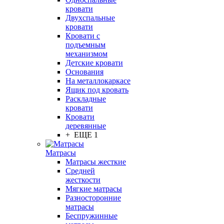
кровати
Двухспальные
кровати
Кровати с
подъемным
механизмом
Детские кровати
Основания
На металлокаркасе
Ящик под кровать
Раскладные
кровати
Кровати
деревянные
+ ЕЩЕ 1
Матрасы
Матрасы жесткие
Средней
жесткости
Мягкие матрасы
Разносторонние
матрасы
Беспружинные