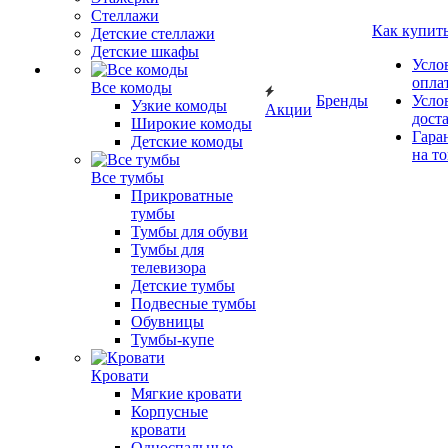
Стеллажи
Как купит
Детские стеллажи
Детские шкафы
Усло
опла
Все комоды
Бренды
Усло
Узкие комоды
Акции
дост
Широкие комоды
Гара
Детские комоды
на т
Все тумбы
Прикроватные
тумбы
Тумбы для обуви
Тумбы для
телевизора
Детские тумбы
Подвесные тумбы
Обувницы
Тумбы-купе
Кровати
Мягкие кровати
Корпусные
кровати
Односпальные