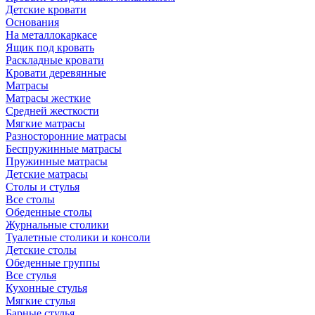
Детские кровати
Основания
На металлокаркасе
Ящик под кровать
Раскладные кровати
Кровати деревянные
Матрасы
Матрасы жесткие
Средней жесткости
Мягкие матрасы
Разносторонние матрасы
Беспружинные матрасы
Пружинные матрасы
Детские матрасы
Столы и стулья
Все столы
Обеденные столы
Журнальные столики
Туалетные столики и консоли
Детские столы
Обеденные группы
Все стулья
Кухонные стулья
Мягкие стулья
Барные стулья