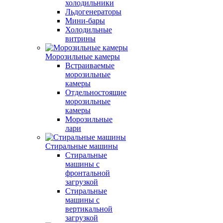
холодильники
Льдогенераторы
Мини-бары
Холодильные
витрины
Морозильные камеры
Встраиваемые
морозильные
камеры
Отдельностоящие
морозильные
камеры
Морозильные
лари
Стиральные машины
Стиральные
машины с
фронтальной
загрузкой
Стиральные
машины с
вертикальной
загрузкой