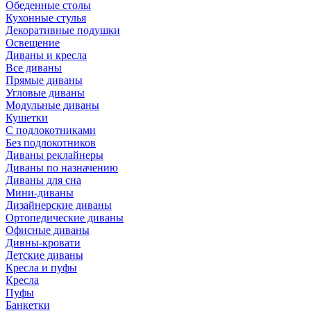
Обеденные столы
Кухонные стулья
Декоративные подушки
Освещение
Диваны и кресла
Все диваны
Прямые диваны
Угловые диваны
Модульные диваны
Кушетки
С подлокотниками
Без подлокотников
Диваны реклайнеры
Диваны по назначению
Диваны для сна
Мини-диваны
Дизайнерские диваны
Ортопедические диваны
Офисные диваны
Дивны-кровати
Детские диваны
Кресла и пуфы
Кресла
Пуфы
Банкетки