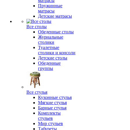
матрасы
Пружинные
матрасы
Детские матрасы
Все столы
Обеденные столы
Журнальные
столики
Туалетные
столики и консоли
Детские столы
Обеденные
группы
Все стулья
Кухонные стулья
Мягкие стулья
Барные стулья
Комплекты
стульев
Мир стульев
Табуреты