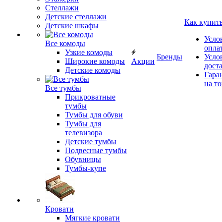
Стеллажи
Детские стеллажи
Как купит
Детские шкафы
Усло
Все комоды
опла
Узкие комоды
Бренды
Усло
Широкие комоды
Акции
дост
Детские комоды
Гара
на т
Все тумбы
Прикроватные
тумбы
Тумбы для обуви
Тумбы для
телевизора
Детские тумбы
Подвесные тумбы
Обувницы
Тумбы-купе
Кровати
Мягкие кровати