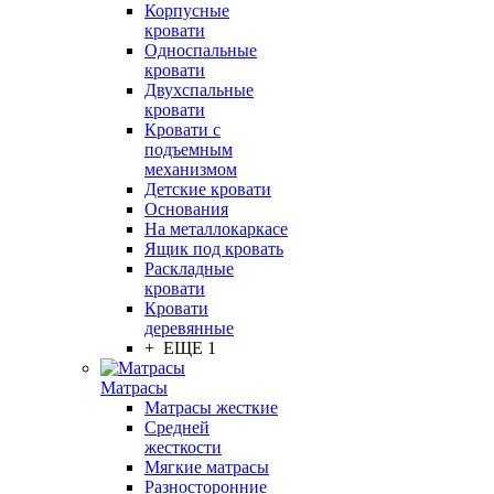
Корпусные
кровати
Односпальные
кровати
Двухспальные
кровати
Кровати с
подъемным
механизмом
Детские кровати
Основания
На металлокаркасе
Ящик под кровать
Раскладные
кровати
Кровати
деревянные
+ ЕЩЕ 1
Матрасы
Матрасы жесткие
Средней
жесткости
Мягкие матрасы
Разносторонние