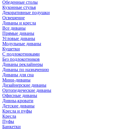
Обеденные столы
Кухонные стулья
Декоративные подушки
Освещение
Диваны и кресла
Все диваны
Прямые диваны
Угловые диваны
Модульные диваны
Кушетки
С подлокотниками
Без подлокотников
Диваны реклайнеры
Диваны по назначению
Диваны для сна
Мини-диваны
Дизайнерские диваны
Ортопедические диваны
Офисные диваны
Дивны-кровати
Детские диваны
Кресла и пуфы
Кресла
Пуфы
Банкетки