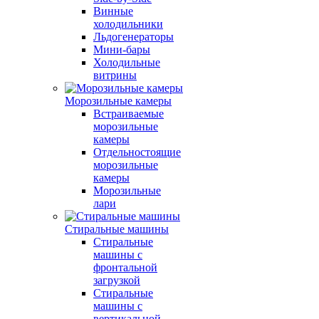
Винные
холодильники
Льдогенераторы
Мини-бары
Холодильные
витрины
Морозильные камеры
Встраиваемые
морозильные
камеры
Отдельностоящие
морозильные
камеры
Морозильные
лари
Стиральные машины
Стиральные
машины с
фронтальной
загрузкой
Стиральные
машины с
вертикальной