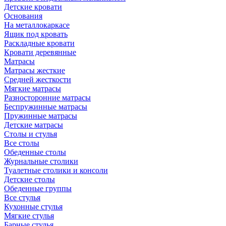
Детские кровати
Основания
На металлокаркасе
Ящик под кровать
Раскладные кровати
Кровати деревянные
Матрасы
Матрасы жесткие
Средней жесткости
Мягкие матрасы
Разносторонние матрасы
Беспружинные матрасы
Пружинные матрасы
Детские матрасы
Столы и стулья
Все столы
Обеденные столы
Журнальные столики
Туалетные столики и консоли
Детские столы
Обеденные группы
Все стулья
Кухонные стулья
Мягкие стулья
Барные стулья