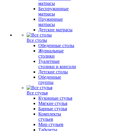
матрасы
Беспружинные
матрасы
Пружинные
матрасы
Детские матрасы
Все столы
Обеденные столы
Журнальные
столики
Туалетные
столики и консоли
Детские столы
Обеденные
группы
Все стулья
Кухонные стулья
Мягкие стулья
Барные стулья
Комплекты
стульев
Мир стульев
Табуреты