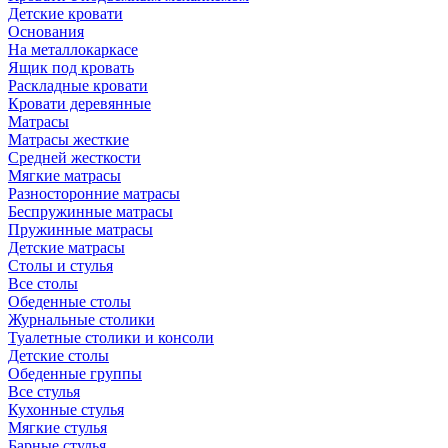
Детские кровати
Основания
На металлокаркасе
Ящик под кровать
Раскладные кровати
Кровати деревянные
Матрасы
Матрасы жесткие
Средней жесткости
Мягкие матрасы
Разносторонние матрасы
Беспружинные матрасы
Пружинные матрасы
Детские матрасы
Столы и стулья
Все столы
Обеденные столы
Журнальные столики
Туалетные столики и консоли
Детские столы
Обеденные группы
Все стулья
Кухонные стулья
Мягкие стулья
Барные стулья