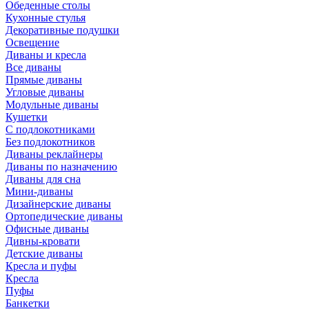
Обеденные столы
Кухонные стулья
Декоративные подушки
Освещение
Диваны и кресла
Все диваны
Прямые диваны
Угловые диваны
Модульные диваны
Кушетки
С подлокотниками
Без подлокотников
Диваны реклайнеры
Диваны по назначению
Диваны для сна
Мини-диваны
Дизайнерские диваны
Ортопедические диваны
Офисные диваны
Дивны-кровати
Детские диваны
Кресла и пуфы
Кресла
Пуфы
Банкетки