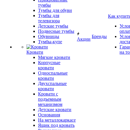
тумбы
Тумбы для обуви
Тумбы для
Как купит
телевизора
Детские тумбы
Усло
Подвесные тумбы
опла
Обувницы
Бренды
Усло
Акции
Тумбы-купе
дост
Гара
Кровати
на т
Мягкие кровати
Корпусные
кровати
Односпальные
кровати
Двухспальные
кровати
Кровати с
подъемным
механизмом
Детские кровати
Основания
На металлокаркасе
Ящик под кровать