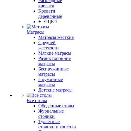
Раскладные
кровати
Кровати
деревянные
+ ЕЩЕ 1
Матрасы
Матрасы жесткие
Средней
жесткости
Мягкие матрасы
Разносторонние
матрасы
Беспружинные
матрасы
Пружинные
матрасы
Детские матрасы
Все столы
Обеденные столы
Журнальные
столики
Туалетные
столики и консоли