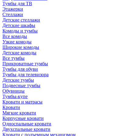
Тумбы для ТВ
Этажерки
Стеллажи
Детские стеллажи
Детские шкафы
Комоды и тумбы
Все комоды
Узкие комоды
Широкие комоды
Детские комоды
Все тумбы
Прикроватные тумбы
Тумбы для обуви
Тумбы для телевизора
Детские тумбы
Подвесные тумбы
Обувницы
Тумбы-купе
Кровати и матрасы
Кровати
Мягкие кровати
Корпусные кровати
Односпальные кровати
Двухспальные кровати
Кровати с подъемным механизмом