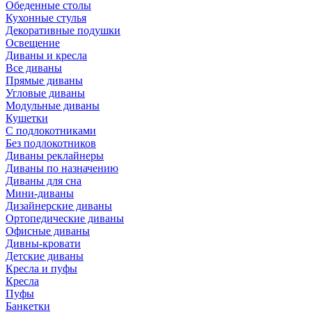
Обеденные столы
Кухонные стулья
Декоративные подушки
Освещение
Диваны и кресла
Все диваны
Прямые диваны
Угловые диваны
Модульные диваны
Кушетки
С подлокотниками
Без подлокотников
Диваны реклайнеры
Диваны по назначению
Диваны для сна
Мини-диваны
Дизайнерские диваны
Ортопедические диваны
Офисные диваны
Дивны-кровати
Детские диваны
Кресла и пуфы
Кресла
Пуфы
Банкетки