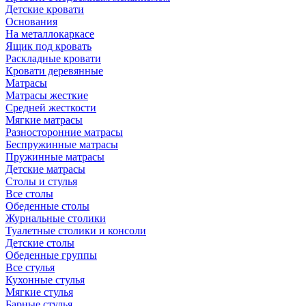
Детские кровати
Основания
На металлокаркасе
Ящик под кровать
Раскладные кровати
Кровати деревянные
Матрасы
Матрасы жесткие
Средней жесткости
Мягкие матрасы
Разносторонние матрасы
Беспружинные матрасы
Пружинные матрасы
Детские матрасы
Столы и стулья
Все столы
Обеденные столы
Журнальные столики
Туалетные столики и консоли
Детские столы
Обеденные группы
Все стулья
Кухонные стулья
Мягкие стулья
Барные стулья