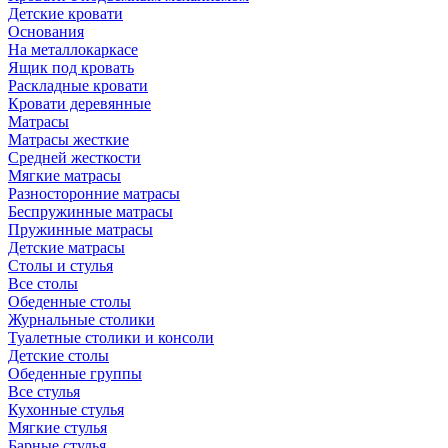
Детские кровати
Основания
На металлокаркасе
Ящик под кровать
Раскладные кровати
Кровати деревянные
Матрасы
Матрасы жесткие
Средней жесткости
Мягкие матрасы
Разносторонние матрасы
Беспружинные матрасы
Пружинные матрасы
Детские матрасы
Столы и стулья
Все столы
Обеденные столы
Журнальные столики
Туалетные столики и консоли
Детские столы
Обеденные группы
Все стулья
Кухонные стулья
Мягкие стулья
Барные стулья