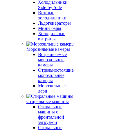
Холодильники
Side-by-Side
Винные
холодильники
Льдогенераторы
Мини-бары
Холодильные
витрины
Морозильные камеры
Встраиваемые
морозильные
камеры
Отдельностоящие
морозильные
камеры
Морозильные
лари
Стиральные машины
Стиральные
машины с
фронтальной
загрузкой
Стиральные