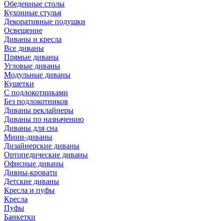
Обеденные столы
Кухонные стулья
Декоративные подушки
Освещение
Диваны и кресла
Все диваны
Прямые диваны
Угловые диваны
Модульные диваны
Кушетки
С подлокотниками
Без подлокотников
Диваны реклайнеры
Диваны по назначению
Диваны для сна
Мини-диваны
Дизайнерские диваны
Ортопедические диваны
Офисные диваны
Дивны-кровати
Детские диваны
Кресла и пуфы
Кресла
Пуфы
Банкетки