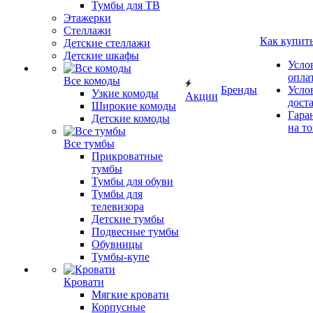
Тумбы для ТВ
Этажерки
Стеллажи
Как купит
Детские стеллажи
Детские шкафы
Усло
опла
Все комоды
Бренды
Усло
Узкие комоды
Акции
дост
Широкие комоды
Гара
Детские комоды
на т
Все тумбы
Прикроватные
тумбы
Тумбы для обуви
Тумбы для
телевизора
Детские тумбы
Подвесные тумбы
Обувницы
Тумбы-купе
Кровати
Мягкие кровати
Корпусные