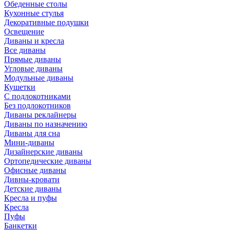
Обеденные столы
Кухонные стулья
Декоративные подушки
Освещение
Диваны и кресла
Все диваны
Прямые диваны
Угловые диваны
Модульные диваны
Кушетки
С подлокотниками
Без подлокотников
Диваны реклайнеры
Диваны по назначению
Диваны для сна
Мини-диваны
Дизайнерские диваны
Ортопедические диваны
Офисные диваны
Дивны-кровати
Детские диваны
Кресла и пуфы
Кресла
Пуфы
Банкетки