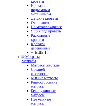
кровати
Кровати с
подъемным
механизмом
Детские кровати
Основания
На металлокаркасе
Ящик под кровать
Раскладные
кровати
Кровати
деревянные
+ ЕЩЕ 1
Матрасы
Матрасы жесткие
Средней
жесткости
Мягкие матрасы
Разносторонние
матрасы
Беспружинные
матрасы
Пружинные
матрасы