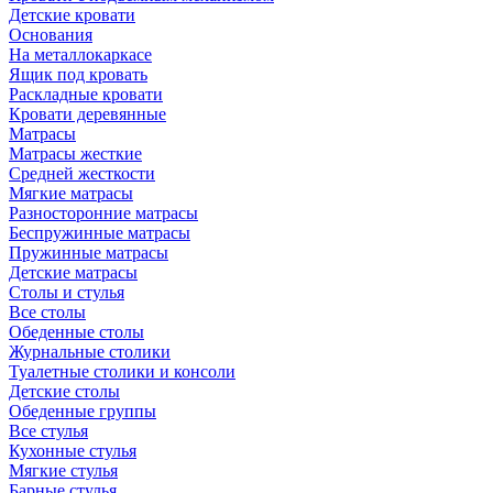
Детские кровати
Основания
На металлокаркасе
Ящик под кровать
Раскладные кровати
Кровати деревянные
Матрасы
Матрасы жесткие
Средней жесткости
Мягкие матрасы
Разносторонние матрасы
Беспружинные матрасы
Пружинные матрасы
Детские матрасы
Столы и стулья
Все столы
Обеденные столы
Журнальные столики
Туалетные столики и консоли
Детские столы
Обеденные группы
Все стулья
Кухонные стулья
Мягкие стулья
Барные стулья