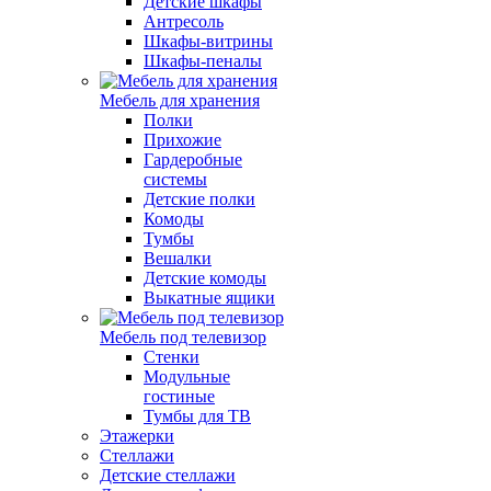
Детские шкафы
Антресоль
Шкафы-витрины
Шкафы-пеналы
Мебель для хранения
Полки
Прихожие
Гардеробные
системы
Детские полки
Комоды
Тумбы
Вешалки
Детские комоды
Выкатные ящики
Мебель под телевизор
Стенки
Модульные
гостиные
Тумбы для ТВ
Этажерки
Стеллажи
Детские стеллажи