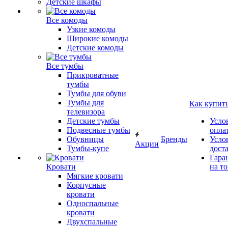
Детские шкафы
Все комоды
Узкие комоды
Широкие комоды
Детские комоды
Все тумбы
Прикроватные
тумбы
Тумбы для обуви
Тумбы для
Как купит
телевизора
Детские тумбы
Усло
Подвесные тумбы
опла
Обувницы
Бренды
Усло
Акции
Тумбы-купе
дост
Гара
Кровати
на т
Мягкие кровати
Корпусные
кровати
Односпальные
кровати
Двухспальные