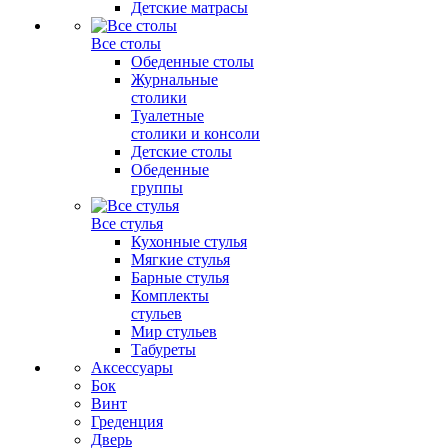
Детские матрасы
Все столы
Обеденные столы
Журнальные
столики
Туалетные
столики и консоли
Детские столы
Обеденные
группы
Все стулья
Кухонные стулья
Мягкие стулья
Барные стулья
Комплекты
стульев
Мир стульев
Табуреты
Аксессуары
Бок
Винт
Греденция
Дверь