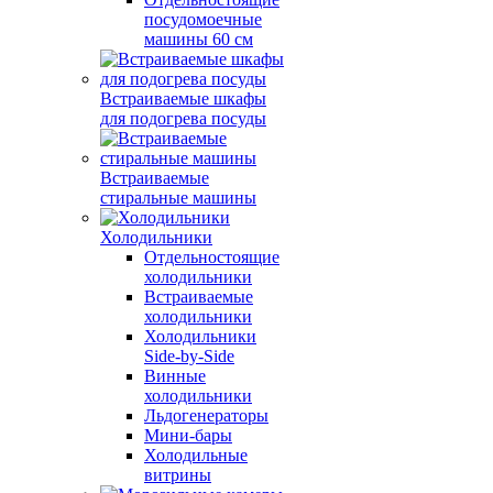
посудомоечные
машины 60 см
Встраиваемые шкафы
для подогрева посуды
Встраиваемые
стиральные машины
Холодильники
Отдельностоящие
холодильники
Встраиваемые
холодильники
Холодильники
Side-by-Side
Винные
холодильники
Льдогенераторы
Мини-бары
Холодильные
витрины