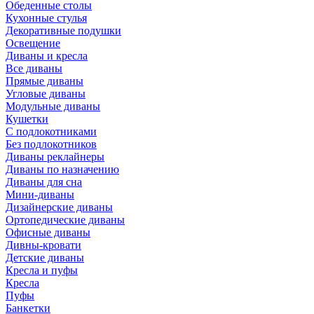
Обеденные столы
Кухонные стулья
Декоративные подушки
Освещение
Диваны и кресла
Все диваны
Прямые диваны
Угловые диваны
Модульные диваны
Кушетки
С подлокотниками
Без подлокотников
Диваны реклайнеры
Диваны по назначению
Диваны для сна
Мини-диваны
Дизайнерские диваны
Ортопедические диваны
Офисные диваны
Дивны-кровати
Детские диваны
Кресла и пуфы
Кресла
Пуфы
Банкетки