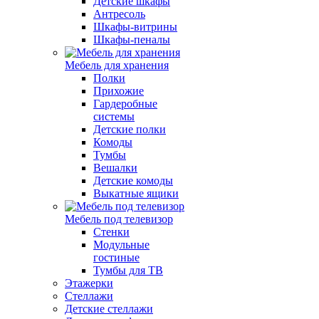
Детские шкафы
Антресоль
Шкафы-витрины
Шкафы-пеналы
Мебель для хранения
Полки
Прихожие
Гардеробные
системы
Детские полки
Комоды
Тумбы
Вешалки
Детские комоды
Выкатные ящики
Мебель под телевизор
Стенки
Модульные
гостиные
Тумбы для ТВ
Этажерки
Стеллажи
Детские стеллажи