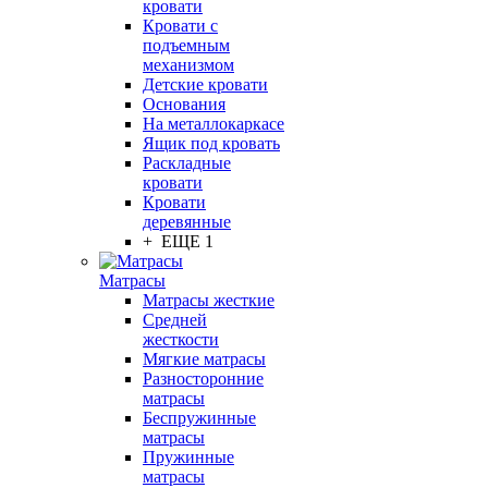
кровати
Кровати с
подъемным
механизмом
Детские кровати
Основания
На металлокаркасе
Ящик под кровать
Раскладные
кровати
Кровати
деревянные
+ ЕЩЕ 1
Матрасы
Матрасы жесткие
Средней
жесткости
Мягкие матрасы
Разносторонние
матрасы
Беспружинные
матрасы
Пружинные
матрасы