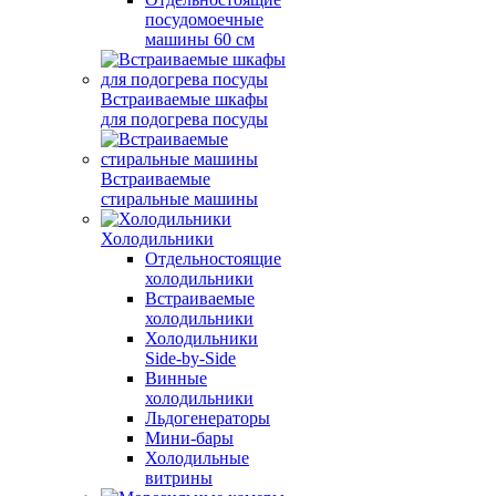
посудомоечные
машины 60 см
Встраиваемые шкафы
для подогрева посуды
Встраиваемые
стиральные машины
Холодильники
Отдельностоящие
холодильники
Встраиваемые
холодильники
Холодильники
Side-by-Side
Винные
холодильники
Льдогенераторы
Мини-бары
Холодильные
витрины