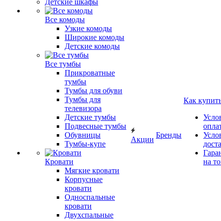
Детские шкафы
Все комоды
Узкие комоды
Широкие комоды
Детские комоды
Все тумбы
Прикроватные
тумбы
Тумбы для обуви
Тумбы для
Как купит
телевизора
Детские тумбы
Усло
Подвесные тумбы
опла
Обувницы
Бренды
Усло
Акции
Тумбы-купе
дост
Гара
Кровати
на т
Мягкие кровати
Корпусные
кровати
Односпальные
кровати
Двухспальные