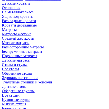
Детские кровати
Основания
На металлокаркасе
Ящик под кровать
Раскладные кровати
Кровати деревянные
Матрасы
Матрасы жесткие
Средней жесткости
Мягкие матрасы
Разносторонние матрасы
Беспружинные матрасы
Пружинные матрасы
Детские матрасы
Столы и стулья
Все столы
Обеденные столы
Журнальные столики
Туалетные столики и консоли
Детские столы
Обеденные группы
Все стулья
Кухонные стулья
Мягкие стулья
Барные стулья