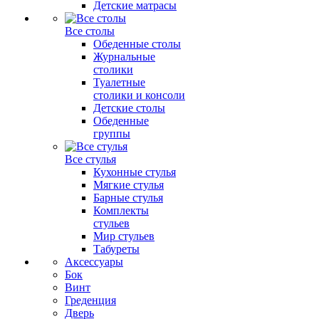
Детские матрасы
Все столы
Обеденные столы
Журнальные
столики
Туалетные
столики и консоли
Детские столы
Обеденные
группы
Все стулья
Кухонные стулья
Мягкие стулья
Барные стулья
Комплекты
стульев
Мир стульев
Табуреты
Аксессуары
Бок
Винт
Греденция
Дверь