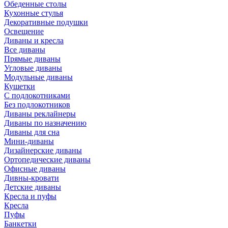
Обеденные столы
Кухонные стулья
Декоративные подушки
Освещение
Диваны и кресла
Все диваны
Прямые диваны
Угловые диваны
Модульные диваны
Кушетки
С подлокотниками
Без подлокотников
Диваны реклайнеры
Диваны по назначению
Диваны для сна
Мини-диваны
Дизайнерские диваны
Ортопедические диваны
Офисные диваны
Дивны-кровати
Детские диваны
Кресла и пуфы
Кресла
Пуфы
Банкетки