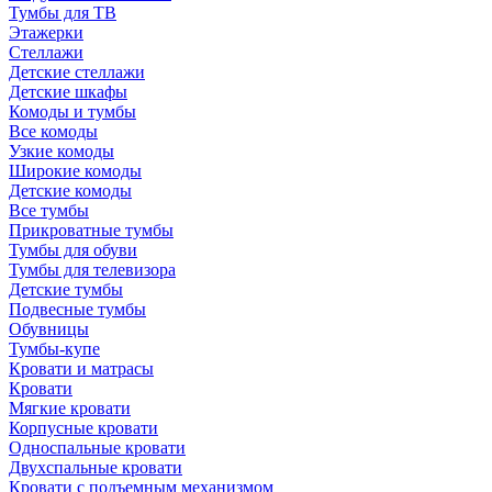
Тумбы для ТВ
Этажерки
Стеллажи
Детские стеллажи
Детские шкафы
Комоды и тумбы
Все комоды
Узкие комоды
Широкие комоды
Детские комоды
Все тумбы
Прикроватные тумбы
Тумбы для обуви
Тумбы для телевизора
Детские тумбы
Подвесные тумбы
Обувницы
Тумбы-купе
Кровати и матрасы
Кровати
Мягкие кровати
Корпусные кровати
Односпальные кровати
Двухспальные кровати
Кровати с подъемным механизмом