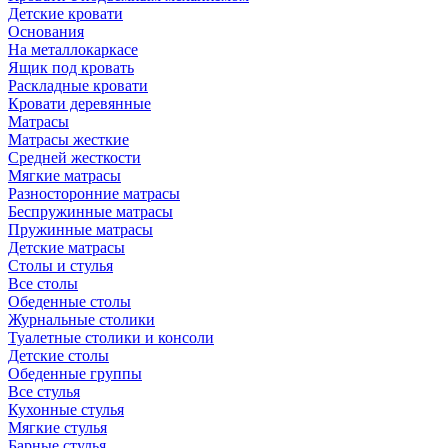
Детские кровати
Основания
На металлокаркасе
Ящик под кровать
Раскладные кровати
Кровати деревянные
Матрасы
Матрасы жесткие
Средней жесткости
Мягкие матрасы
Разносторонние матрасы
Беспружинные матрасы
Пружинные матрасы
Детские матрасы
Столы и стулья
Все столы
Обеденные столы
Журнальные столики
Туалетные столики и консоли
Детские столы
Обеденные группы
Все стулья
Кухонные стулья
Мягкие стулья
Барные стулья