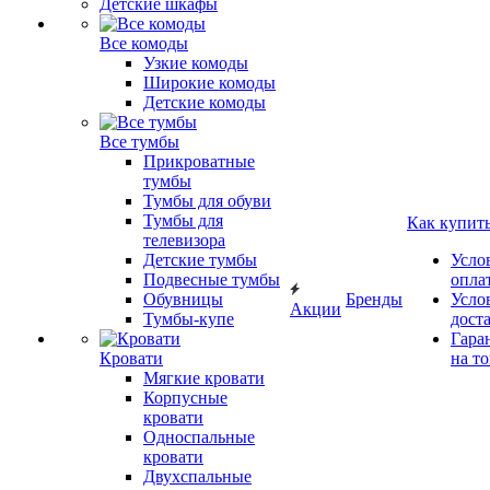
Детские шкафы
Все комоды
Узкие комоды
Широкие комоды
Детские комоды
Все тумбы
Прикроватные
тумбы
Тумбы для обуви
Тумбы для
Как купит
телевизора
Детские тумбы
Усло
Подвесные тумбы
опла
Обувницы
Бренды
Усло
Акции
Тумбы-купе
дост
Гара
Кровати
на т
Мягкие кровати
Корпусные
кровати
Односпальные
кровати
Двухспальные