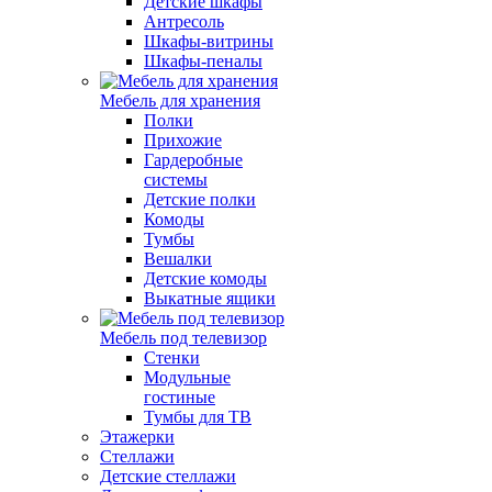
Детские шкафы
Антресоль
Шкафы-витрины
Шкафы-пеналы
Мебель для хранения
Полки
Прихожие
Гардеробные
системы
Детские полки
Комоды
Тумбы
Вешалки
Детские комоды
Выкатные ящики
Мебель под телевизор
Стенки
Модульные
гостиные
Тумбы для ТВ
Этажерки
Стеллажи
Детские стеллажи