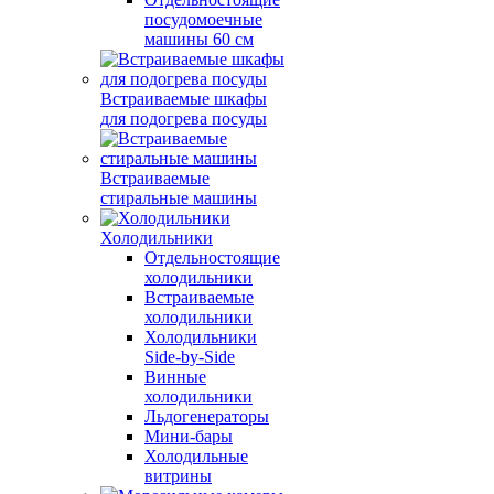
посудомоечные
машины 60 см
Встраиваемые шкафы
для подогрева посуды
Встраиваемые
стиральные машины
Холодильники
Отдельностоящие
холодильники
Встраиваемые
холодильники
Холодильники
Side-by-Side
Винные
холодильники
Льдогенераторы
Мини-бары
Холодильные
витрины