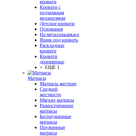
кровати
Кровати с
подъемным
механизмом
Детские кровати
Основания
На металлокаркасе
Ящик под кровать
Раскладные
кровати
Кровати
деревянные
+ ЕЩЕ 1
Матрасы
Матрасы жесткие
Средней
жесткости
Мягкие матрасы
Разносторонние
матрасы
Беспружинные
матрасы
Пружинные
матрасы