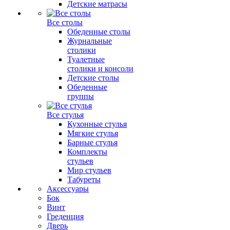
Детские матрасы
Все столы
Обеденные столы
Журнальные
столики
Туалетные
столики и консоли
Детские столы
Обеденные
группы
Все стулья
Кухонные стулья
Мягкие стулья
Барные стулья
Комплекты
стульев
Мир стульев
Табуреты
Аксессуары
Бок
Винт
Греденция
Дверь