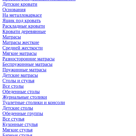
Детские кровати
Основания
На металлокаркасе
Ящик под кровать
Раскладные кровати
Кровати деревянные
Матрасы
Матрасы жесткие
Средней жесткости
Мягкие матрасы
Разносторонние матрасы
Беспружинные матрасы
Пружинные матрасы
Детские матрасы
Столы и стулья
Все столы
Обеденные столы
Журнальные столики
Туалетные столики и консоли
Детские столы
Обеденные группы
Все стулья
Кухонные стулья
Мягкие стулья
Барные стулья