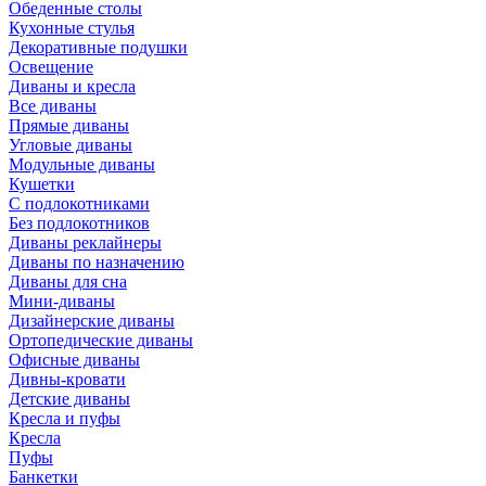
Обеденные столы
Кухонные стулья
Декоративные подушки
Освещение
Диваны и кресла
Все диваны
Прямые диваны
Угловые диваны
Модульные диваны
Кушетки
С подлокотниками
Без подлокотников
Диваны реклайнеры
Диваны по назначению
Диваны для сна
Мини-диваны
Дизайнерские диваны
Ортопедические диваны
Офисные диваны
Дивны-кровати
Детские диваны
Кресла и пуфы
Кресла
Пуфы
Банкетки