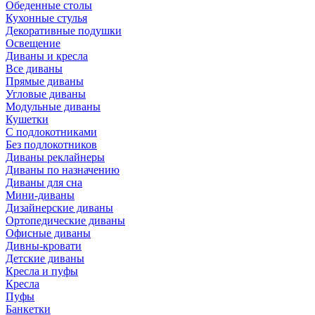
Обеденные столы
Кухонные стулья
Декоративные подушки
Освещение
Диваны и кресла
Все диваны
Прямые диваны
Угловые диваны
Модульные диваны
Кушетки
С подлокотниками
Без подлокотников
Диваны реклайнеры
Диваны по назначению
Диваны для сна
Мини-диваны
Дизайнерские диваны
Ортопедические диваны
Офисные диваны
Дивны-кровати
Детские диваны
Кресла и пуфы
Кресла
Пуфы
Банкетки