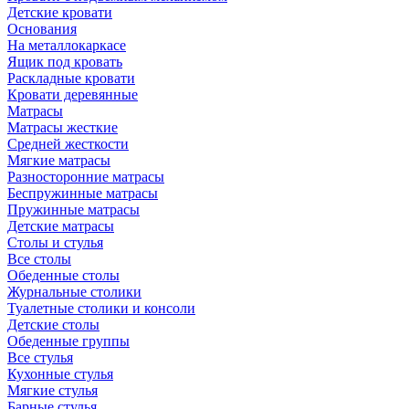
Детские кровати
Основания
На металлокаркасе
Ящик под кровать
Раскладные кровати
Кровати деревянные
Матрасы
Матрасы жесткие
Средней жесткости
Мягкие матрасы
Разносторонние матрасы
Беспружинные матрасы
Пружинные матрасы
Детские матрасы
Столы и стулья
Все столы
Обеденные столы
Журнальные столики
Туалетные столики и консоли
Детские столы
Обеденные группы
Все стулья
Кухонные стулья
Мягкие стулья
Барные стулья