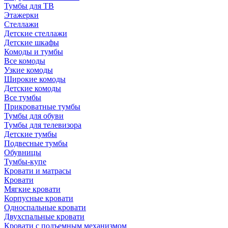
Тумбы для ТВ
Этажерки
Стеллажи
Детские стеллажи
Детские шкафы
Комоды и тумбы
Все комоды
Узкие комоды
Широкие комоды
Детские комоды
Все тумбы
Прикроватные тумбы
Тумбы для обуви
Тумбы для телевизора
Детские тумбы
Подвесные тумбы
Обувницы
Тумбы-купе
Кровати и матрасы
Кровати
Мягкие кровати
Корпусные кровати
Односпальные кровати
Двухспальные кровати
Кровати с подъемным механизмом